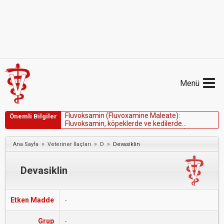
Menü
F
l
u
v
o
k
s
a
m
i
n
(
F
l
u
v
o
x
a
m
i
n
e
M
a
l
e
a
t
e
)
:
Önemli Bilgiler
F
l
u
v
o
k
s
a
m
i
n
,
k
ö
p
e
k
l
e
r
d
e
v
e
k
e
d
i
l
e
r
d
e
s
a
l
d
ı
r
g
a
n
l
ı
k
v
e
s
t
e
r
e
o
t
i
p
i
k
d
a
v
r
a
n
ı
ş
l
a
r
(
v
e
d
i
ğ
e
r
o
b
s
e
s
i
f
-
k
o
m
p
u
l
s
i
f
d
a
v
r
a
n
ı
ş
l
a
r
)
d
a
h
i
l
o
l
m
a
k
»
»
»
Ana Sayfa
Veteriner İlaçları
D
Devasiklin
ü
z
e
r
e
ç
e
ş
i
t
l
i
d
a
v
r
a
n
ı
ş
l
a
i
l
g
i
l
i
b
o
z
u
k
l
u
k
l
a
r
ı
n
t
e
d
a
v
i
s
i
n
d
Devasiklin
Etken Madde
-
Grup
-