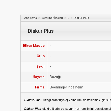
»
»
»
Ana Sayfa
Veteriner İlaçları
D
Diakur Plus
Diakur Plus
Etken Madde
-
Grup
-
Şekil
-
Hayvan
Buzağı
Firma
Boehringer Ingelheim
Diakur Plus
Buzağılarda fizyolojik sindirimi desteklemek için su 
Diakur Plus
elektrolitlerin ve suyun hızlı emilimini destekleme