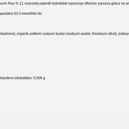
kur® Plus % 21 oranında patentli hidrofobik narenciye liflerinin yanısıra glikoz ve elek
pasitesi 63.5 mmol/litre’dir.
rbonat, organik asitlerin sodyum tuzları (sodyum asetat, trisodyum sitrat), potasyu
tokoferol ekstraktları: 0.006 g