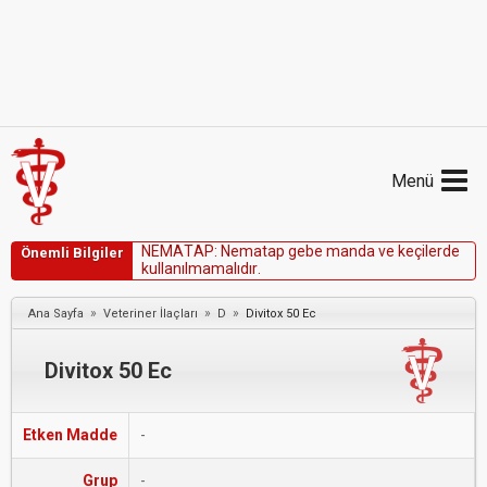
Menü
N
E
M
A
T
A
P
:
N
e
m
a
t
a
p
g
e
b
e
m
a
n
d
a
v
e
k
e
ç
i
l
e
r
d
e
Önemli Bilgiler
k
u
l
l
a
n
ı
l
m
a
m
a
l
ı
d
ı
r
.
»
»
»
Ana Sayfa
Veteriner İlaçları
D
Divitox 50 Ec
Divitox 50 Ec
Etken Madde
-
Grup
-