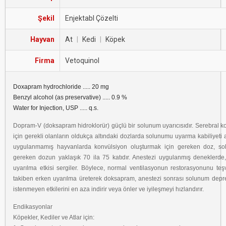
Şekil
Enjektabl Çözelti
Hayvan
At
|
Kedi
|
Köpek
Firma
Vetoquinol
Doxapram hydrochloride ..... 20 mg
Benzyl alcohol (as preservative) ..... 0.9 %
Water for Injection, USP ..... q.s.
Dopram-V (doksapram hidroklorür) güçlü bir solunum uyarıcısıdır. Serebral k
için gerekli olanların oldukça altındaki dozlarda solunumu uyarma kabiliyeti 
uygulanmamış hayvanlarda konvülsiyon oluşturmak için gereken doz, sol
gereken dozun yaklaşık 70 ila 75 katıdır. Anestezi uygulanmış deneklerde,
uyarılma etkisi sergiler. Böylece, normal ventilasyonun restorasyonunu teş
takiben erken uyarılma üreterek doksapram, anestezi sonrası solunum dep
istenmeyen etkilerini en aza indirir veya önler ve iyileşmeyi hızlandırır.
Endikasyonlar
Köpekler, Kediler ve Atlar için: