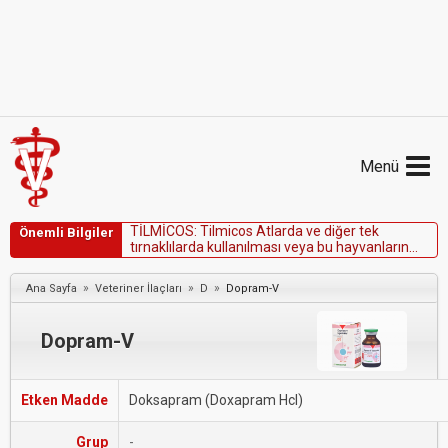
Menü
T
İ
L
M
İ
C
O
S
:
T
i
l
m
i
c
o
s
A
t
l
a
r
d
a
v
e
d
i
ğ
e
r
t
e
k
Önemli Bilgiler
t
ı
r
n
a
k
l
ı
l
a
r
d
a
k
u
l
l
a
n
ı
l
m
a
s
ı
v
e
y
a
b
u
h
a
y
v
a
n
l
a
r
ı
n
t
i
l
m
i
k
o
s
i
n
i
ç
e
r
e
n
s
u
y
u
y
a
n
l
ı
ş
l
ı
k
l
a
i
ç
m
e
s
i
t
e
h
l
i
k
e
l
i
d
i
r
.
»
»
»
Ana Sayfa
Veteriner İlaçları
D
Dopram-V
Dopram-V
Etken Madde
Doksapram (Doxapram Hcl)
Grup
-