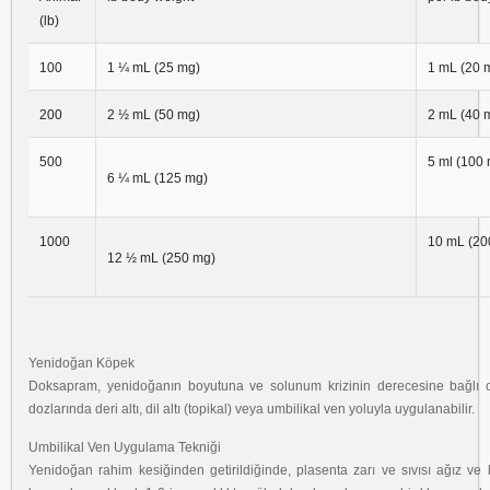
(lb)
100
1 ¼ mL (25 mg)
1 mL (20 
200
2 ½ mL (50 mg)
2 mL (40 
500
5 ml (100
6 ¼ mL (125 mg)
1000
10 mL (20
12 ½ mL (250 mg)
Yenidoğan Köpek
Doksapram, yenidoğanın boyutuna ve solunum krizinin derecesine bağlı 
dozlarında deri altı, dil altı (topikal) veya umbilikal ven yoluyla uygulanabilir.
Umbilikal Ven Uygulama Tekniği
Yenidoğan rahim kesiğinden getirildiğinde, plasenta zarı ve sıvısı ağız ve 