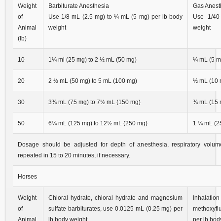
Weight
Barbiturate Anesthesia
Gas Anest
of
Use 1/8 mL (2.5 mg) to ¼ mL (5 mg) per lb body
Use 1/40
Animal
weight
weight
(lb)
10
1¼ ml (25 mg) to 2 ½ mL (50 mg)
¼ mL (5 m
20
2 ½ mL (50 mg) to 5 mL (100 mg)
½ mL (10 
30
3¾ mL (75 mg) to 7½ mL (150 mg)
¾ mL (15 
50
6¼ mL (125 mg) to 12½ mL (250 mg)
1 ¼ mL (2
Dosage should be adjusted for depth of anesthesia, respiratory vol
repeated in 15 to 20 minutes, if necessary.
Horses
Weight
Chloral hydrate, chloral hydrate and magnesium
Inhalati
of
sulfate barbiturates, use 0.0125 mL (0.25 mg) per
methoxyfl
Animal
lb body weight
per lb bod