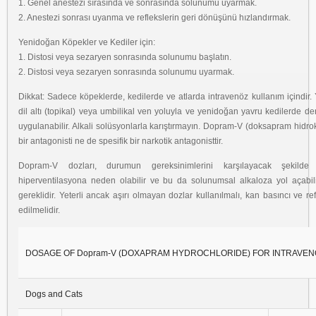
1. Genel anestezi sırasında ve sonrasında solunumu uyarmak.
2. Anestezi sonrası uyanma ve reflekslerin geri dönüşünü hızlandırmak.
Yenidoğan Köpekler ve Kediler için:
1. Distosi veya sezaryen sonrasında solunumu başlatın.
2. Distosi veya sezaryen sonrasında solunumu uyarmak.
Dikkat: Sadece köpeklerde, kedilerde ve atlarda intravenöz kullanım içindir. 
dil altı (topikal) veya umbilikal ven yoluyla ve yenidoğan yavru kedilerde deri a
uygulanabilir. Alkali solüsyonlarla karıştırmayın. Dopram-V (doksapram hidrokl
bir antagonisti ne de spesifik bir narkotik antagonisttir.
Dopram-V dozları, durumun gereksinimlerini karşılayacak şekilde a
hiperventilasyona neden olabilir ve bu da solunumsal alkaloza yol açabilir
gereklidir. Yeterli ancak aşırı olmayan dozlar kullanılmalı, kan basıncı ve re
edilmelidir.
DOSAGE OF Dopram-V (DOXAPRAM HYDROCHLORIDE) FOR INTRAVEN
Dogs and Cats