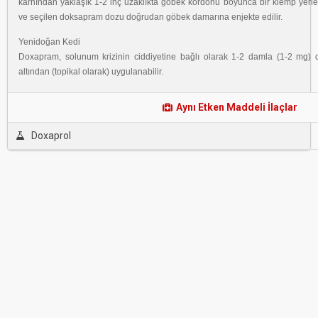
karnından yaklaşık 1-2 inç uzaklıkta göbek kordonu boyunca bir klemp yerleştir
ve seçilen doksapram dozu doğrudan göbek damarına enjekte edilir.
Yenidoğan Kedi
Doxapram, solunum krizinin ciddiyetine bağlı olarak 1-2 damla (1-2 mg) 
altından (topikal olarak) uygulanabilir.
Aynı Etken Maddeli İlaçlar
Doxaprol