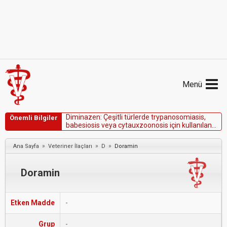
Menü
D
i
m
i
n
a
z
e
n
:
Ç
e
ş
i
t
l
i
t
ü
r
l
e
r
d
e
t
r
y
p
a
n
o
s
o
m
i
a
s
i
s
,
Önemli Bilgiler
b
a
b
e
s
i
o
s
i
s
v
e
y
a
c
y
t
a
u
x
z
o
o
n
o
s
i
s
i
ç
i
n
k
u
l
l
a
n
ı
l
a
n
a
n
t
i
p
r
o
t
o
z
o
a
l
a
j
a
n
.
»
»
»
Ana Sayfa
Veteriner İlaçları
D
Doramin
Doramin
Etken Madde
-
Grup
-