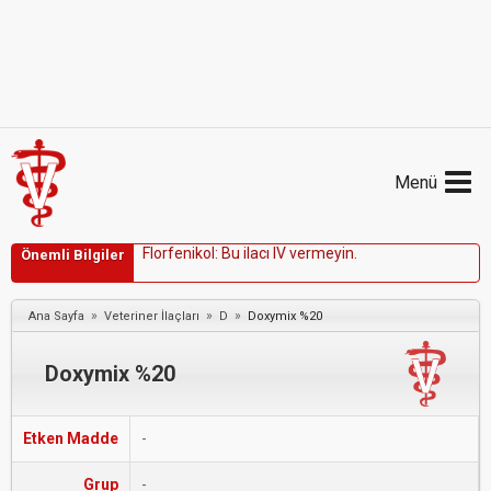
Menü
F
l
o
r
f
e
n
i
k
o
l
:
B
u
i
l
a
c
ı
I
V
v
e
r
m
e
y
i
n
.
Önemli Bilgiler
»
»
»
Ana Sayfa
Veteriner İlaçları
D
Doxymix %20
Doxymix %20
Etken Madde
-
Grup
-