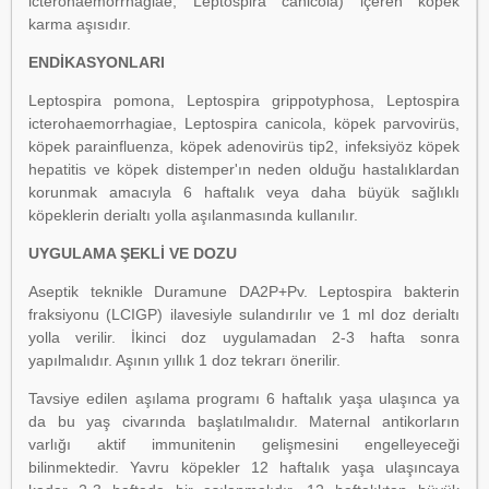
icterohaemorrhagiae, Leptospira canicola) içeren köpek
karma aşısıdır.
ENDİKASYONLARI
Leptospira pomona, Leptospira grippotyphosa, Leptospira
icterohaemorrhagiae, Leptospira canicola, köpek parvovirüs,
köpek parainfluenza, köpek adenovirüs tip2, infeksiyöz köpek
hepatitis ve köpek distemper'ın neden olduğu hastalıklardan
korunmak amacıyla 6 haftalık veya daha büyük sağlıklı
köpeklerin derialtı yolla aşılanmasında kullanılır.
UYGULAMA ŞEKLİ VE DOZU
Aseptik teknikle Duramune DA2P+Pv. Leptospira bakterin
fraksiyonu (LCIGP) ilavesiyle sulandırılır ve 1 ml doz derialtı
yolla verilir. İkinci doz uygulamadan 2-3 hafta sonra
yapılmalıdır. Aşının yıllık 1 doz tekrarı önerilir.
Tavsiye edilen aşılama programı 6 haftalık yaşa ulaşınca ya
da bu yaş civarında başlatılmalıdır. Maternal antikorların
varlığı aktif immunitenin gelişmesini engelleyeceği
bilinmektedir. Yavru köpekler 12 haftalık yaşa ulaşıncaya