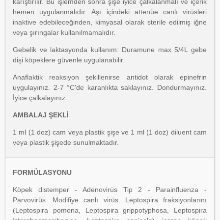
karıştırılır. Bu işlemden sonra şişe iyice çalkalanmalı ve içerik
hemen uygulanmalıdır. Aşı içindeki attenüe canlı virüsleri
inaktive edebileceğinden, kimyasal olarak sterile edilmiş iğne
veya şırıngalar kullanılmamalıdır.
Gebelik ve laktasyonda kullanım: Duramune max 5/4L gebe
dişi köpeklere güvenle uygulanabilir.
Anaflaktik reaksiyon şekillenirse antidot olarak epinefrin
uygulayınız. 2-7 °C'de karanlıkta saklayınız. Dondurmayınız.
İyice çalkalayınız.
AMBALAJ ŞEKLİ
1 ml (1 doz) cam veya plastik şişe ve 1 ml (1 doz) diluent cam
veya plastik şişede sunulmaktadır.
FORMÜLASYONU
Köpek distemper - Adenovirüs Tip 2 - Parainfluenza -
Parvovirüs. Modifiye canlı virüs. Leptospira fraksiyonlarını
(Leptospira pomona, Leptospira grippotyphosa, Leptospira