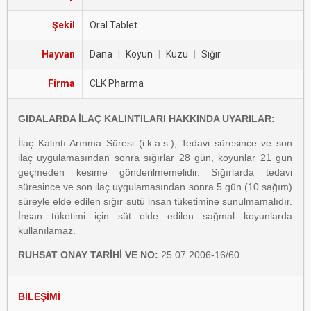
Şekil
Oral Tablet
Hayvan
Dana
|
Koyun
|
Kuzu
|
Sığır
Firma
CLK Pharma
GIDALARDA İLAÇ KALINTILARI HAKKINDA UYARILAR:
İlaç Kalıntı Arınma Süresi (i.k.a.s.); Tedavi süresince ve son
ilaç uygulamasından sonra sığırlar 28 gün, koyunlar 21 gün
geçmeden kesime gönderilmemelidir. Sığırlarda tedavi
süresince ve son ilaç uygulamasından sonra 5 gün (10 sağım)
süreyle elde edilen sığır sütü insan tüketimine sunulmamalıdır.
İnsan tüketimi için süt elde edilen sağmal koyunlarda
kullanılamaz.
RUHSAT ONAY TARİHİ VE NO:
25.07.2006-16/60
BİLEŞİMİ