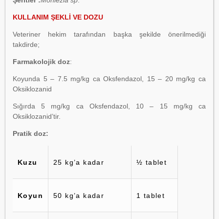
Şeritler :
Moniezia sp
.
KULLANIM ŞEKLİ VE DOZU
Veteriner hekim tarafından başka şekilde önerilmediği
takdirde;
Farmakolojik doz
:
Koyunda 5 – 7.5 mg/kg ca Oksfendazol, 15 – 20 mg/kg ca
Oksiklozanid
Sığırda 5 mg/kg ca Oksfendazol, 10 – 15 mg/kg ca
Oksiklozanid’tir.
Pratik doz:
Kuzu
25 kg’a kadar
½ tablet
Koyun
50 kg’a kadar
1 tablet