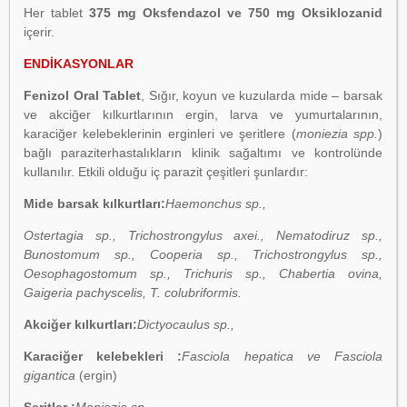
Her tablet
375 mg Oksfendazol ve 750 mg Oksiklozanid
içerir.
ENDİKASYONLAR
Fenizol Oral Tablet
, Sığır, koyun ve kuzularda mide – barsak
ve akciğer kılkurtlarının ergin, larva ve yumurtalarının,
karaciğer kelebeklerinin erginleri ve şeritlere (
moniezia spp.
)
bağlı paraziterhastalıkların klinik sağaltımı ve kontrolünde
kullanılır. Etkili olduğu iç parazit çeşitleri şunlardır:
Mide barsak kılkurtları:
Haemonchus sp.,
Ostertagia sp., Trichostrongylus axei., Nematodiruz sp.,
Bunostomum sp., Cooperia sp., Trichostrongylus sp.,
Oesophagostomum sp., Trichuris sp., Chabertia ovina,
Gaigeria pachyscelis, T. colubriformis.
Akciğer kılkurtları:
Dictyocaulus sp.,
Karaciğer kelebekleri :
Fasciola hepatica ve Fasciola
gigantica
(ergin)