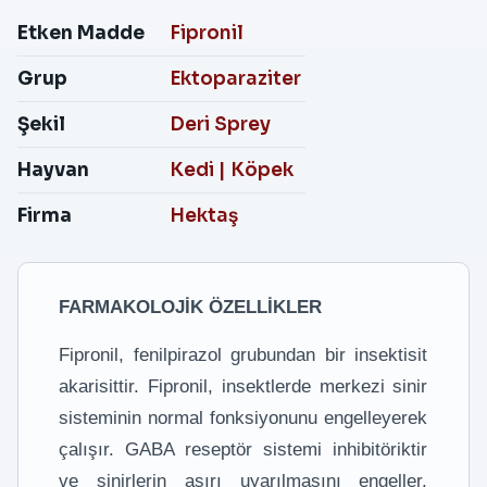
Etken Madde
Fipronil
Grup
Ektoparaziter
Şekil
Deri Sprey
Hayvan
Kedi
|
Köpek
Firma
Hektaş
FARMAKOLOJİK ÖZELLİKLER
Fipronil, fenilpirazol grubundan bir insektisit
akarisittir. Fipronil, insektlerde merkezi sinir
sisteminin normal fonksiyonunu engelleyerek
çalışır. GABA reseptör sistemi inhibitöriktir
ve sinirlerin aşırı uyarılmasını engeller.