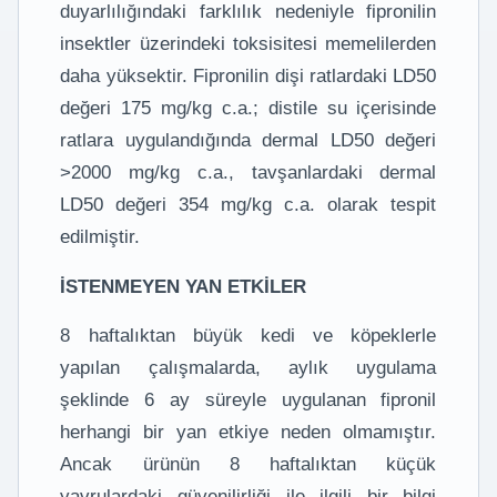
duyarlılığındaki farklılık nedeniyle fipronilin
insektler üzerindeki toksisitesi memelilerden
daha yüksektir. Fipronilin dişi ratlardaki LD50
değeri 175 mg/kg c.a.; distile su içerisinde
ratlara uygulandığında dermal LD50 değeri
>2000 mg/kg c.a., tavşanlardaki dermal
LD50 değeri 354 mg/kg c.a. olarak tespit
edilmiştir.
İSTENMEYEN YAN ETKİLER
8 haftalıktan büyük kedi ve köpeklerle
yapılan çalışmalarda, aylık uygulama
şeklinde 6 ay süreyle uygulanan fipronil
herhangi bir yan etkiye neden olmamıştır.
Ancak ürünün 8 haftalıktan küçük
yavrulardaki güvenilirliği ile ilgili bir bilgi