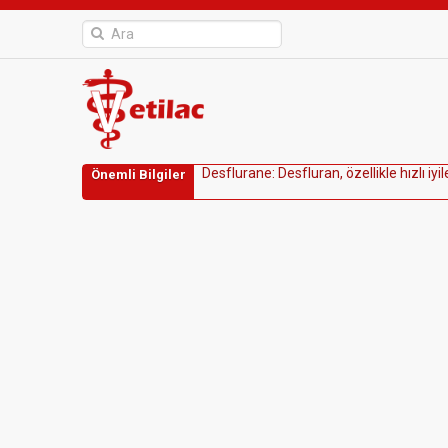
D
e
s
f
l
u
r
a
n
e
:
D
e
s
f
l
u
r
a
n
,
ö
z
e
l
l
i
k
l
e
h
ı
z
l
ı
i
y
i
l
Önemli Bilgiler