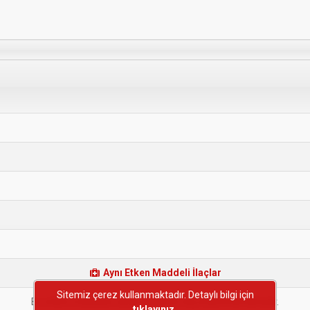
Aynı Etken Maddeli İlaçlar
Sitemiz çerez kullanmaktadır. Detaylı bilgi için
Bu etken maddeye sahip başka bir ilaç bulunmamaktadır.
tıklayınız.