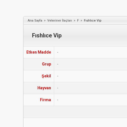
»
»
»
Ana Sayfa
Veteriner İlaçları
F
Fıshlıce Vip
Fıshlıce Vip
Etken Madde
-
Grup
-
Şekil
-
Hayvan
-
Firma
-