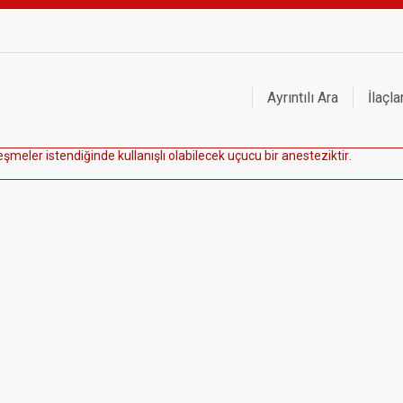
Ayrıntılı Ara
İlaçla
e
ş
m
e
l
e
r
i
s
t
e
n
d
i
ğ
i
n
d
e
k
u
l
l
a
n
ı
ş
l
ı
o
l
a
b
i
l
e
c
e
k
u
ç
u
c
u
b
i
r
a
n
e
s
t
e
z
i
k
t
i
r
.