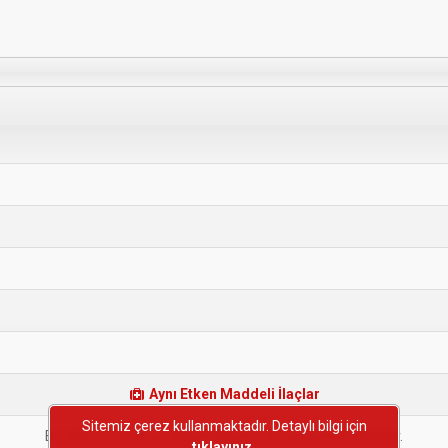
Aynı Etken Maddeli İlaçlar
Sitemiz çerez kullanmaktadır. Detaylı bilgi için
Bu etken maddeye sahip başka bir ilaç bulunmamaktadır.
tıklayınız.