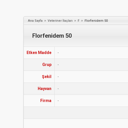
»
»
»
Ana Sayfa
Veteriner İlaçları
F
Florfenidem 50
Florfenidem 50
Etken Madde
-
Grup
-
Şekil
-
Hayvan
-
Firma
-