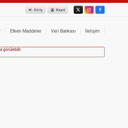
Giriş
Kayıt
r
Etken Maddeler
Veri Bankası
İletişim
a
g
ö
r
ü
l
e
b
i
l
i
r
.