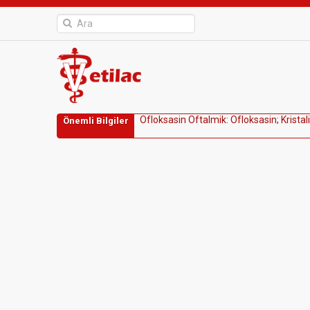
O
f
l
o
k
s
a
s
i
n
O
f
t
a
l
m
i
k
:
O
f
l
o
k
s
a
s
i
n
;
K
r
i
s
t
a
l
i
Önemli Bilgiler