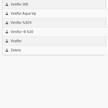
Vetiflor 300
Vetiflor Aqua Vip
Vimflor %30 K
Vimflor–B %50
Viraflor
Zeleris