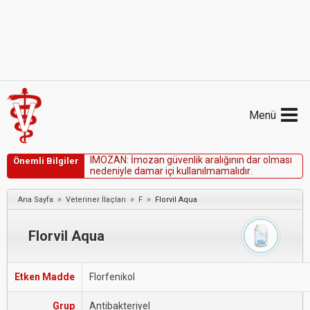
Menü
I
M
O
Z
A
N
:
İ
m
o
z
a
n
g
ü
v
e
n
l
i
k
a
r
a
l
ı
ğ
ı
n
ı
n
d
a
r
o
l
m
a
s
ı
Önemli Bilgiler
n
e
d
e
n
i
y
l
e
d
a
m
a
r
i
ç
i
k
u
l
l
a
n
ı
l
m
a
m
a
l
ı
d
ı
r
.
»
»
»
Ana Sayfa
Veteriner İlaçları
F
Florvil Aqua
Florvil Aqua
Etken Madde
Florfenikol
Grup
Antibakteriyel