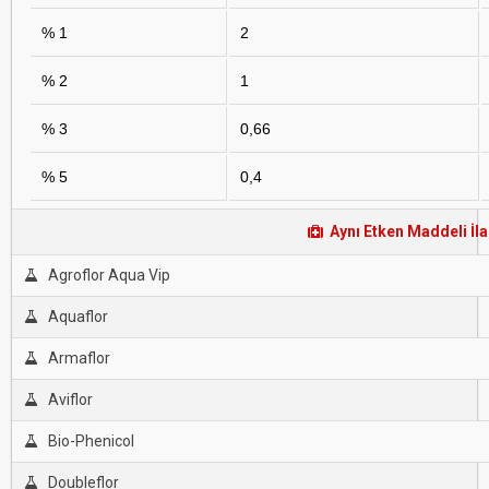
% 1
2
% 2
1
% 3
0,66
% 5
0,4
Aynı Etken Maddeli İla
Agroflor Aqua Vip
Aquaflor
Armaflor
Aviflor
Bio-Phenicol
Doubleflor