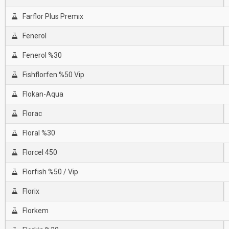
Farflor Plus Premıx
Fenerol
Fenerol %30
Fishflorfen %50 Vip
Flokan-Aqua
Florac
Floral %30
Florcel 450
Florfish %50 / Vip
Florix
Florkem