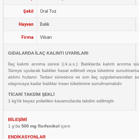
Şekil
Oral Toz
Hayvan
Balık
Firma
Vilsan
GIDALARDA İLAÇ KALINTI UYARILARI
İlaç kalıntı arınma süresi (i.k.a.s.): Balıklarda kalıntı arınma s
Süreye uyularak balıklar hasat edilmeli veya tüketime sunulmamalıd
atılımı hızlanır. Tedavi süresince ve son ilaç uygulamasından s
ulaşıncaya kadar balıklar insan tüketimine sunulmamalıdır.
TİCARİ TAKDİM ŞEKLİ
1 kg’lık beyaz polietilen kavanozlarda takdim edilmiştir.
BİLEŞİMİ
1 g’da
500 mg florfenikol
içerir.
ENDİKASYONLAR