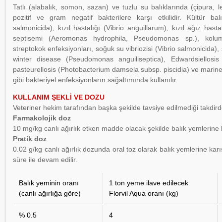
Tatlı (alabalık, somon, sazan) ve tuzlu su balıklarında (çipura, 
pozitif ve gram negatif bakterilere karşı etkilidir. Kültür ba
salmonicida), kızıl hastalığı (Vibrio anguillarum), kızıl ağız hasta
septisemi (Aeromonas hydrophila, Pseudomonas sp.), kolumna
streptokok enfeksiyonları, soğuk su vibriozisi (Vibrio salmonicida)
winter disease (Pseudomonas anguiliseptica), Edwardsiellosis (
pasteurellosis (Photobacterium damsela subsp. piscidia) ve marine
gibi bakteriyel enfeksiyonların sağaltımında kullanılır.
KULLANIM ŞEKLİ VE DOZU
Veteriner hekim tarafından başka şekilde tavsiye edilmediği takdirde; 
Farmakolojik doz
10 mg/kg canlı ağırlık etken madde olacak şekilde balık yemlerine k
Pratik doz
0.02 g/kg canlı ağırlık dozunda oral toz olarak balık yemlerine kar
süre ile devam edilir.
Balık yeminin oranı
1 ton yeme ilave edilecek
(canlı ağırlığa göre)
Florvil Aqua oranı (kg)
% 0.5
4