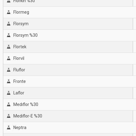
Florkin %30
Flormeg
Florsym
Florsym %30
Flortek
Florvil
Fluflor
Fronte
Laflor
Medıflor %30
Mediflor-E %30
Neptra