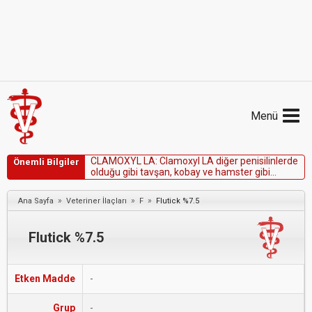
Menü
C
L
A
M
O
X
Y
L
L
A
:
C
l
a
m
o
x
y
l
L
A
d
i
ğ
e
r
p
e
n
i
s
i
l
i
n
l
e
r
d
e
Önemli Bilgiler
o
l
d
u
ğ
u
g
i
b
i
t
a
v
ş
a
n
,
k
o
b
a
y
v
e
h
a
m
s
t
e
r
g
i
b
i
k
e
m
i
r
g
e
n
l
e
r
d
e
k
u
l
l
a
n
ı
l
m
a
m
a
l
ı
d
ı
r
.
»
»
»
Ana Sayfa
Veteriner İlaçları
F
Flutick %7.5
Flutick %7.5
Etken Madde
-
Grup
-