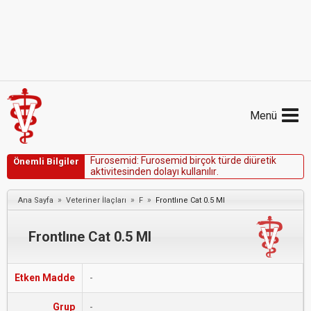
Menü
F
u
r
o
s
e
m
i
d
:
F
u
r
o
s
e
m
i
d
b
i
r
ç
o
k
t
ü
r
d
e
d
i
ü
r
e
t
i
k
Önemli Bilgiler
a
k
t
i
v
i
t
e
s
i
n
d
e
n
d
o
l
a
y
ı
k
u
l
l
a
n
ı
l
ı
r
.
»
»
»
Ana Sayfa
Veteriner İlaçları
F
Frontlıne Cat 0.5 Ml
Frontlıne Cat 0.5 Ml
Etken Madde
-
Grup
-