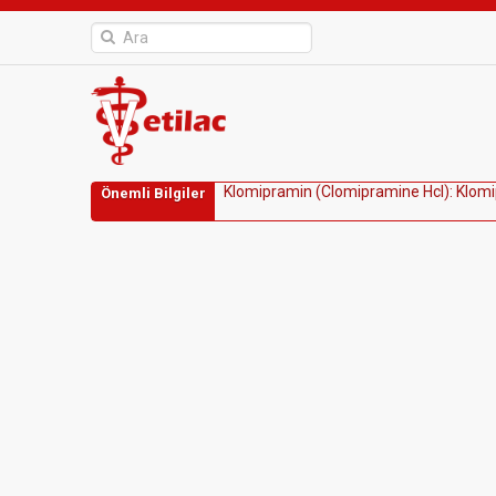
K
l
o
m
i
p
r
a
m
i
n
(
C
l
o
m
i
p
r
a
m
i
n
e
H
c
l
)
:
K
l
o
m
i
Önemli Bilgiler