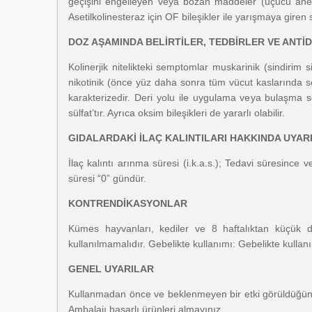
geçişini engelleyen veya bozan maddeler (uçucu anestezi
Asetilkolinesteraz için OF bileşikler ile yarışmaya giren s
DOZ AŞAMINDA BELİRTİLER, TEDBİRLER VE ANTİ
Kolinerjik nitelikteki semptomlar muskarinik (sindirim 
nikotinik (önce yüz daha sonra tüm vücut kaslarında sey
karakterizedir. Deri yolu ile uygulama veya bulaşma so
sülfat’tır. Ayrıca oksim bileşikleri de yararlı olabilir.
GIDALARDAKİ İLAÇ KALINTILARI HAKKINDA UYAR
İlaç kalıntı arınma süresi (i.k.a.s.); Tedavi süresinc
süresi “0” gündür.
KONTRENDİKASYONLAR
Kümes hayvanları, kediler ve 8 haftalıktan küçük d
kullanılmamalıdır. Gebelikte kullanımı: Gebelikte kullanı
GENEL UYARILAR
Kullanmadan önce ve beklenmeyen bir etki görüldüğün
Ambalajı hasarlı ürünleri almayınız.