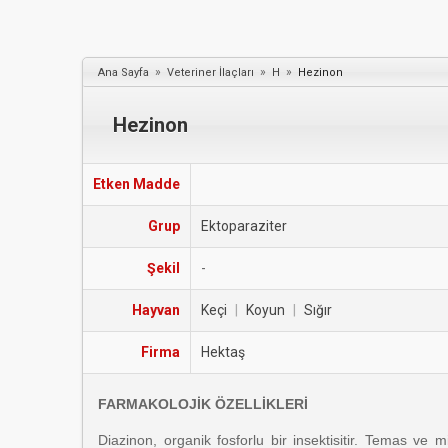
»
»
»
Ana Sayfa
Veteriner İlaçları
H
Hezinon
Hezinon
Etken Madde
Grup
Ektoparaziter
Şekil
-
Hayvan
Keçi
|
Koyun
|
Sığır
Firma
Hektaş
FARMAKOLOJİK ÖZELLİKLERİ
Diazinon, organik fosforlu bir insektisitir. Temas ve m