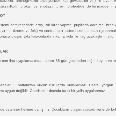
kler, aminoglikozid antibiyotikler, kas gevşeticiler vs.) ile levamizol 
üksinilkolin, prokain ve fenotiazin türevi nöroleptikler de bu maddenin zehir
DOT
sistemi hareketlerinde artış, sık idrar yapma, pupillada daralma, brad
irme, titreme ve felç) ve sentral sinir sistemi semptomları (çırpınmala
nucu oluşan toksikasyonlarda yıkama yolu ile ilaç uzaklaştırılmalıdır
ILAR
e ve son ilaç uygulamasından sonra 35 gün geçmeden sığır, koyun ve ke
analar, 6 haftalıktan küçük kuzularda kullanılmaz. Hasta, yorgun
mı uygun değildir. Önerilenler dışında farklı bir yolla uygulanmaz.
de veteriner hekime danışınız. Çocukların ulaşamayacağı yerlerde b