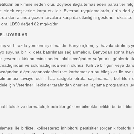
tilkolin birikimine neden olur. Böylece ilaçla temas eden parazitler felç
ci sinek çeşitlerine karşı etkilidir. External uygulamalarda, ürün deri 
arda deri altında gezen larvalara karşı da etkinliğini gösterir. Toksisit
 oral LD50 değeri 82 mg/kg’dır.
ZEL UYARILAR
ş ve birazda yemlenmiş olmalıdır. Banyo işlemi, iyi havalandırılmış 
o suyuna bir iki defa batırılması sağlanmalıdır. Banyodan sonra hayv
en ve çevrenin kirlenmesine neden olabileceğinden yağmurlu günlerde
utmadığından ve solumadığında emin olunuz. Kirli ve bir gün veya dah
tıracağından diğer organosfosforlu ve karbamat grubu bileşikler ile ayn
aması tavsiye edilir. İlaç rastgele etrafa saçılmamalı, belirtilen 
adele için Veteriner Hekimler tarafından önerilen ilaçlama programları u
if toksik ve dermatolojik belirtiler gözlenebilmekle birlikte bu belirtiler
ulaması ile birlikte, kolinesteraz inhibitörü pestisitler (organik fosfor