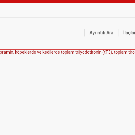
Ayrıntılı Ara
İlaçla
p
r
a
m
i
n
,
k
ö
p
e
k
l
e
r
d
e
v
e
k
e
d
i
l
e
r
d
e
t
o
p
l
a
m
t
r
i
i
y
o
d
o
t
i
r
o
n
i
n
(
t
T
3
)
,
t
o
p
l
a
m
t
i
r
o