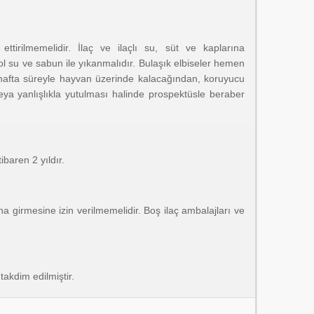
ttirilmemelidir. İlaç ve ilaçlı su, süt ve kaplarına
ol su ve sabun ile yıkanmalıdır. Bulaşık elbiseler hemen
rkaç hafta süreyle hayvan üzerinde kalacağından, koruyucu
ya yanlışlıkla yutulması halinde prospektüsle beraber
baren 2 yıldır.
una girmesine izin verilmemelidir. Boş ilaç ambalajları ve
 takdim edilmiştir.