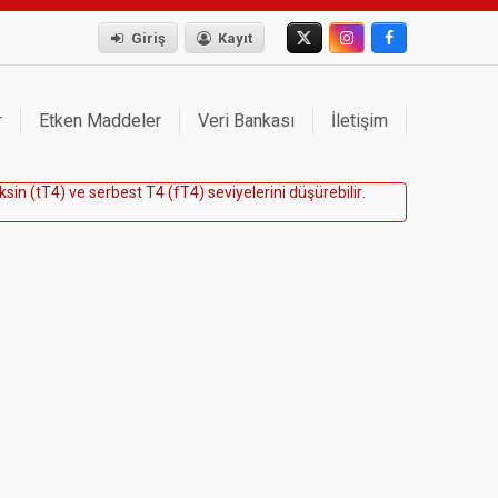
Giriş
Kayıt
r
Etken Maddeler
Veri Bankası
İletişim
k
s
i
n
(
t
T
4
)
v
e
s
e
r
b
e
s
t
T
4
(
f
T
4
)
s
e
v
i
y
e
l
e
r
i
n
i
d
ü
ş
ü
r
e
b
i
l
i
r
.