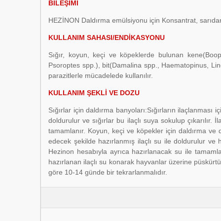
BİLEŞİMİ
HEZİNON Daldırma emülsiyonu için Konsantrat, sarıdan 
KULLANIM SAHASI/ENDİKASYONU
Sığır, koyun, keçi ve köpeklerde bulunan kene(Boo
Psoroptes spp.), bit(Damalina spp., Haematopinus, Lino
parazitlerle mücadelede kullanılır.
KULLANIM ŞEKLİ VE DOZU
Sığırlar için daldırma banyoları:Sığırların ilaçlanması 
doldurulur ve sığırlar bu ilaçlı suya sokulup çıkarılır.
tamamlanır. Koyun, keçi ve köpekler için daldırma ve d
edecek şekilde hazırlanmış ilaçlı su ile doldurulur ve h
Hezinon hesabıyla ayrıca hazırlanacak su ile tamamlanı
hazırlanan ilaçlı su konarak hayvanlar üzerine püskürt
göre 10-14 günde bir tekrarlanmalıdır.