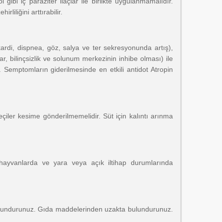
gibi iç paraziter ilaçlar ile birlikte uygulanmamalıdır.
liliğini arttırabilir.
ikardi, dispnea, göz, salya ve ter sekresyonunda artış),
r, bilinçsizlik ve solunum merkezinin inhibe olması) ile
. Semptomların giderilmesinde en etkili antidot Atropin
çiler kesime gönderilmemelidir. Süt için kalıntı arınma
 hayvanlarda ve yara veya açık iltihap durumlarında
ulundurunuz. Gıda maddelerinden uzakta bulundurunuz.