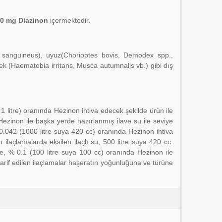
0 mg Diazinon
içermektedir.
 sanguineus), uyuz(Chorioptes bovis, Demodex spp.,
ek (Haematobia irritans, Musca autumnalis vb.) gibi dış
 1 litre) oranında Hezinon ihtiva edecek şekilde ürün ile
a Hezinon ile başka yerde hazırlanmış ilave su ile seviye
0.042 (1000 litre suya 420 cc) oranında Hezinon ihtiva
 ilaçlamalarda eksilen ilaçlı su, 500 litre suya 420 cc.
üne, % 0.1 (100 litre suya 100 cc) oranında Hezinon ile
arif edilen ilaçlamalar haşeratın yoğunluğuna ve türüne