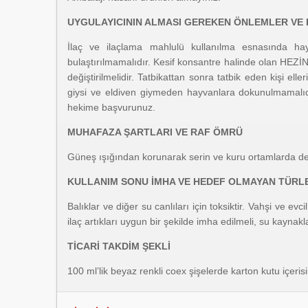
UYGULAYICININ ALMASI GEREKEN ÖNLEMLER VE 
İlaç ve ilaçlama mahlulü kullanılma esnasında hayva
bulaştırılmamalıdır. Kesif konsantre halinde olan HEZİN
değiştirilmelidir. Tatbikattan sonra tatbik eden kişi el
giysi ve eldiven giymeden hayvanlara dokunulmamalıdır
hekime başvurunuz.
MUHAFAZA ŞARTLARI VE RAF ÖMRÜ
Güneş ışığından korunarak serin ve kuru ortamlarda depo
KULLANIM SONU İMHA VE HEDEF OLMAYAN TÜRLE
Balıklar ve diğer su canlıları için toksiktir. Vahşi ve e
ilaç artıkları uygun bir şekilde imha edilmeli, su kaynakl
TİCARİ TAKDİM ŞEKLİ
100 ml’lik beyaz renkli coex şişelerde karton kutu içeris