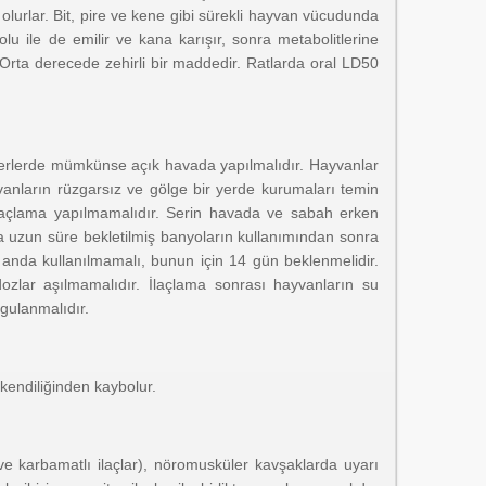
 olurlar. Bit, pire ve kene gibi sürekli hayvan vücudunda
yolu ile de emilir ve kana karışır, sonra metabolitlerine
e: Orta derecede zehirli bir maddedir. Ratlarda oral LD50
yerlerde mümkünse açık havada yapılmalıdır. Hayvanlar
anların rüzgarsız ve gölge bir yerde kurumaları temin
 ilaçlama yapılmamalıdır. Serin havada ve sabah erken
a uzun süre bekletilmiş banyoların kullanımından sonra
ı anda kullanılmamalı, bunun için 14 gün beklenmelidir.
dozlar aşılmamalıdır. İlaçlama sonrası hayvanların su
ygulanmalıdır.
 kendiliğinden kaybolur.
lu ve karbamatlı ilaçlar), nöromusküler kavşaklarda uyarı