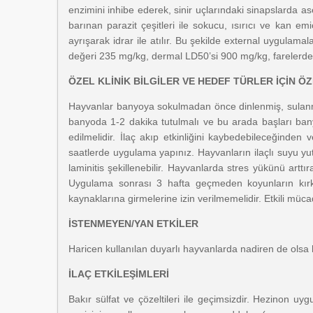
enzimini inhibe ederek, sinir uçlarındaki sinapslarda ase
barınan parazit çeşitleri ile sokucu, ısırıcı ve kan emi
ayrışarak idrar ile atılır. Bu şekilde external uygulamal
değeri 235 mg/kg, dermal LD50’si 900 mg/kg, farelerde
ÖZEL KLİNİK BİLGİLER VE HEDEF TÜRLER İÇİN Ö
Hayvanlar banyoya sokulmadan önce dinlenmiş, sulanmı
banyoda 1-2 dakika tutulmalı ve bu arada başları bany
edilmelidir. İlaç akıp etkinliğini kaybedebileceğind
saatlerde uygulama yapınız. Hayvanların ilaçlı suyu y
laminitis şekillenebilir. Hayvanlarda stres yükünü art
Uygulama sonrası 3 hafta geçmeden koyunların kırkılm
kaynaklarına girmelerine izin verilmemelidir. Etkili müc
İSTENMEYEN/YAN ETKİLER
Haricen kullanılan duyarlı hayvanlarda nadiren de olsa haf
İLAÇ ETKİLEŞİMLERİ
Bakır sülfat ve çözeltileri ile geçimsizdir. Hezinon uyg