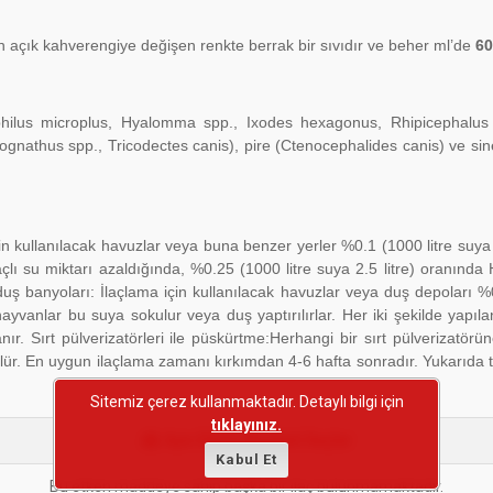
açık kahverengiye değişen renkte berrak bir sıvıdır ve beher ml’de
60
philus microplus, Hyalomma spp., Ixodes hexagonus, Rhipicephalus
gnathus spp., Tricodectes canis), pire (Ctenocephalides canis) ve sin
için kullanılacak havuzlar veya buna benzer yerler %0.1 (1000 litre suya
 İlaçlı su miktarı azaldığında, %0.25 (1000 litre suya 2.5 litre) oranınd
uş banyoları: İlaçlama için kullanılacak havuzlar veya duş depoları %
ayvanlar bu suya sokulur veya duş yaptırılırlar. Her iki şekilde yapılan
r. Sırt pülverizatörleri ile püskürtme:Herhangi bir sırt pülverizatör
ülür. En uygun ilaçlama zamanı kırkımdan 4-6 hafta sonradır. Yukarıda t
Sitemiz çerez kullanmaktadır. Detaylı bilgi için
tıklayınız.
Aynı Etken Maddeli İlaçlar
Kabul Et
Bu etken maddeye sahip başka bir ilaç bulunmamaktadır.