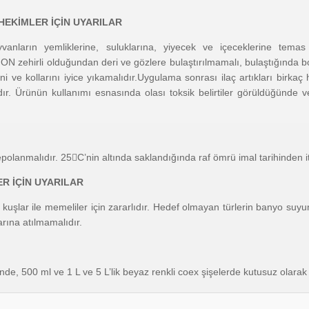
HEKİMLER İÇİN UYARILAR
nların yemliklerine, suluklarına, yiyecek ve içeceklerine temas e
ON zehirli olduğundan deri ve gözlere bulaştırılmamalı, bulaştığında b
lerini ve kollarını iyice yıkamalıdır.Uygulama sonrası ilaç artıkları bi
. Ürünün kullanımı esnasında olası toksik belirtiler görüldüğünde ve
lanmalıdır. 25C’nin altında saklandığında raf ömrü imal tarihinden iti
R İÇİN UYARILAR
vcil kuşlar ile memeliler için zararlıdır. Hedef olmayan türlerin banyo suy
arına atılmamalıdır.
inde, 500 ml ve 1 L ve 5 L’lik beyaz renkli coex şişelerde kutusuz olarak