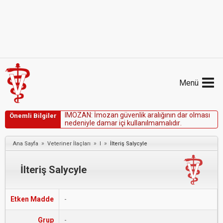
Menü
I
M
O
Z
A
N
:
İ
m
o
z
a
n
g
ü
v
e
n
l
i
k
a
r
a
l
ı
ğ
ı
n
ı
n
d
a
r
o
l
m
a
s
ı
Önemli Bilgiler
n
e
d
e
n
i
y
l
e
d
a
m
a
r
i
ç
i
k
u
l
l
a
n
ı
l
m
a
m
a
l
ı
d
ı
r
.
»
»
»
Ana Sayfa
Veteriner İlaçları
I
İlteriş Salycyle
İlteriş Salycyle
Etken Madde
-
Grup
-