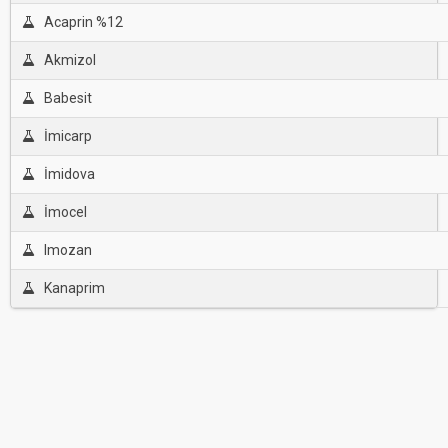
Acaprin %12
Akmizol
Babesit
İmicarp
İmidova
İmocel
Imozan
Kanaprim