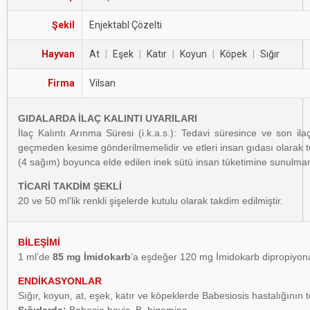
Şekil
Enjektabl Çözelti
Hayvan
At
|
Eşek
|
Katır
|
Koyun
|
Köpek
|
Sığır
Firma
Vilsan
GIDALARDA İLAÇ KALINTI UYARILARI
İlaç Kalıntı Arınma Süresi (i.k.a.s.): Tedavi süresince ve son
geçmeden kesime gönderilmemelidir ve etleri insan gıdası olarak t
(4 sağım) boyunca elde edilen inek sütü insan tüketimine sunulma
TİCARİ TAKDİM ŞEKLİ
20 ve 50 ml’lik renkli şişelerde kutulu olarak takdim edilmiştir.
BİLEŞİMİ
1 ml’de
85 mg İmidokarb
’a eşdeğer 120 mg İmidokarb dipropiyonat
ENDİKASYONLAR
Sığır, koyun, at, eşek, katır ve köpeklerde Babesiosis hastalığının 