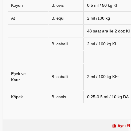
Koyun
B. ovis
0.5 ml / 50 kg KI
At
B. equi
2 ml /100 kg
48 saat ara ile 2 doz KI
B. caballi
2 ml / 100 kg KI
Eşek ve
B. caballi
2 ml / 100 kg KI~
Katır
Köpek
B. canis
0.25-0.5 ml / 10 kg DA
Aynı Et