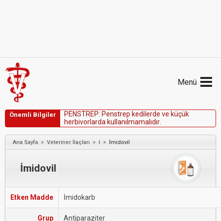
Menü
P
E
N
S
T
R
E
P
:
P
e
n
s
t
r
e
p
k
e
d
i
l
e
r
d
e
v
e
k
ü
ç
ü
k
Önemli Bilgiler
h
e
r
b
i
v
o
r
l
a
r
d
a
k
u
l
l
a
n
ı
l
m
a
m
a
l
ı
d
ı
r
.
»
»
»
Ana Sayfa
Veteriner İlaçları
I
İmidovil
İmidovil
Etken Madde
İmidokarb
Grup
Antiparaziter