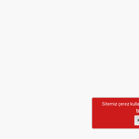
Sitemiz çerez kullan
t