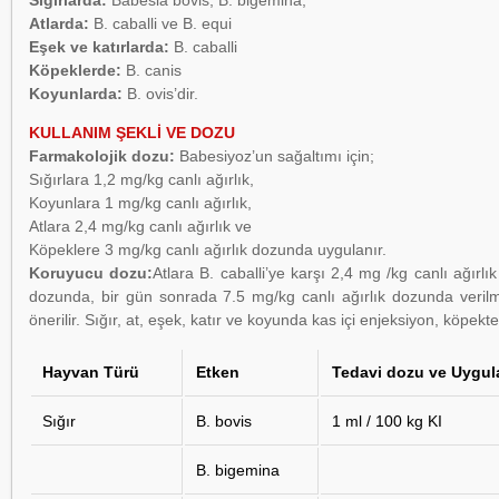
Sığırlarda:
Babesia bovis, B. bigemina,
Atlarda:
B. caballi ve B. equi
Eşek ve katırlarda:
B. caballi
Köpeklerde:
B. canis
Koyunlarda:
B. ovis’dir.
KULLANIM ŞEKLİ VE DOZU
Farmakolojik dozu:
Babesiyoz’un sağaltımı için;
Sığırlara 1,2 mg/kg canlı ağırlık,
Koyunlara 1 mg/kg canlı ağırlık,
Atlara 2,4 mg/kg canlı ağırlık ve
Köpeklere 3 mg/kg canlı ağırlık dozunda uygulanır.
Koruyucu dozu:
Atlara B. caballi’ye karşı 2,4 mg /kg canlı ağır
dozunda, bir gün sonrada 7.5 mg/kg canlı ağırlık dozunda verilm
önerilir. Sığır, at, eşek, katır ve koyunda kas içi enjeksiyon, köpekte
Hayvan Türü
Etken
Tedavi dozu ve Uygul
Sığır
B. bovis
1 ml / 100 kg KI
B. bigemina