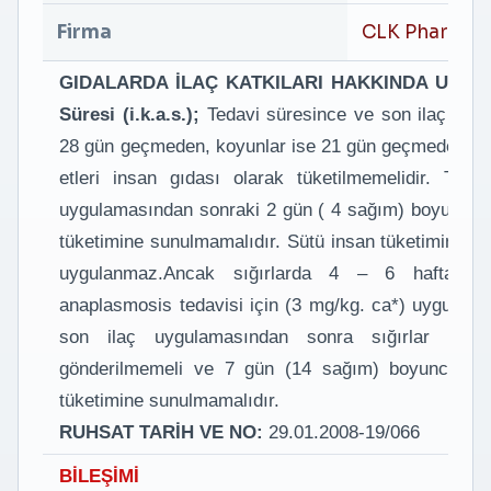
Firma
CLK Pharma
GIDALARDA İLAÇ KATKILARI HAKKINDA UYARILAR
Süresi (i.k.a.s.);
Tedavi süresince ve son ilaç uygu
28 gün geçmeden, koyunlar ise 21 gün geçmeden ke
etleri insan gıdası olarak tüketilmemelidir. Ted
uygulamasından sonraki 2 gün ( 4 sağım) boyunca el
tüketimine sunulmamalıdır. Sütü insan tüketimine s
uygulanmaz.Ancak sığırlarda 4 – 6 hafta sü
anaplasmosis tedavisi için (3 mg/kg. ca*) uyguland
son ilaç uygulamasından sonra sığırlar 21
gönderilmemeli ve 7 gün (14 sağım) boyunca eld
tüketimine sunulmamalıdır.
RUHSAT TARİH VE NO:
29.01.2008-19/066
BİLEŞİMİ