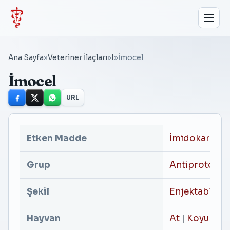
Ana Sayfa
»
Veteriner İlaçları
»
I
»
İmocel
İmocel
URL
Etken Madde
İmidokarb
Grup
Antiprotozo
Şekil
Enjektabl Çöz
Hayvan
At
|
Koyun
|
S