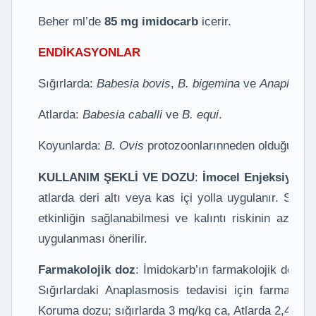
Beher ml’de
85 mg imidocarb
icerir.
ENDİKASYONLAR
Sığırlarda:
Babesia bovis
,
B. bigemina
ve
Anaplasma
Atlarda:
Babesia caballi
ve
B. equi
.
Koyunlarda:
B. Ovis
protozoonlarınneden olduğu enfe
KULLANIM ŞEKLİ VE DOZU
:
İmocel Enjeksiyonlu
atlarda deri altı veya kas içi yolla uygulanır. Sığı
etkinliğin sağlanabilmesi ve kalıntı riskinin azaltıla
uygulanması önerilir.
Farmakolojik doz
: İmidokarb’ın farmakolojik dozu 1
Sığırlardaki Anaplasmosis tedavisi için farmakolo
Koruma dozu; sığırlarda 3 mg/kg ca, Atlarda 2,4 mg/k