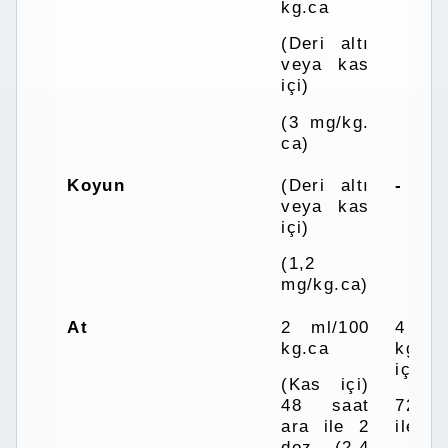
kg.ca
(Deri altı
veya kas
içi)
(3 mg/kg.
ca)
Koyun
(Deri altı
-
veya kas
içi)
(1,2
mg/kg.ca)
At
2 ml/100
4 m
kg.ca
kg.c
içi)
(Kas içi)
48 saat
72 s
ara ile 2
ile 4 
doz (2,4