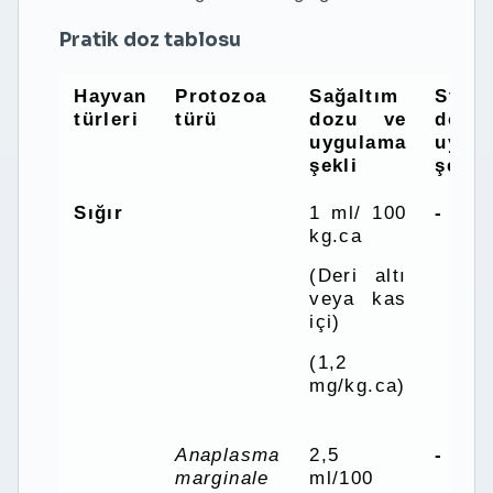
Pratik doz tablosu
Hayvan
Protozoa
Sağaltım
Steri
türleri
türü
dozu ve
doz
uygulama
uygu
şekli
şekli
Sığır
1 ml/ 100
-
kg.ca
(Deri altı
veya kas
içi)
(1,2
mg/kg.ca)
Anaplasma
2,5
-
marginale
ml/100