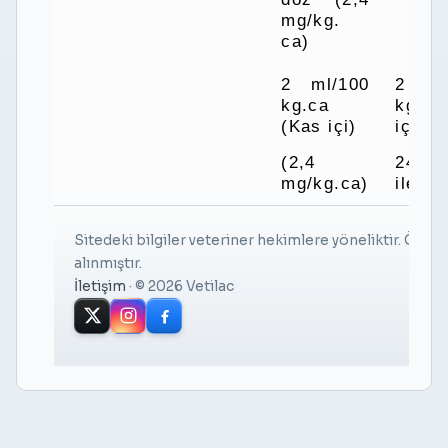
mg/kg.
ca)
2 ml/100
2 m
kg.ca
kg.c
(Kas içi)
içi)
(2,4
24 s
mg/kg.ca)
ile 2 
Sitedeki bilgiler veteriner hekimlere yöneliktir. Önizl
alınmıştır.
İletişim
·
© 2026 Vetilac