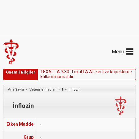
Menü
T
E
X
A
L
L
A
%
3
0
:
T
e
x
a
l
L
A
A
t
,
k
e
d
i
v
e
k
ö
p
e
k
l
e
r
d
e
Önemli Bilgiler
k
u
l
l
a
n
ı
l
m
a
m
a
l
ı
d
ı
r
.
»
»
»
Ana Sayfa
Veteriner İlaçları
I
İnflozin
İnflozin
Etken Madde
-
Grup
-