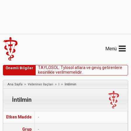
Menü
T
A
Y
L
O
S
O
L
:
T
y
l
o
s
o
l
a
t
l
a
r
a
v
e
g
e
v
i
ş
g
e
t
i
r
e
n
l
e
r
e
Önemli Bilgiler
k
e
s
i
n
l
i
k
l
e
v
e
r
i
l
m
e
m
e
l
i
d
i
r
.
»
»
»
Ana Sayfa
Veteriner İlaçları
I
İntilmin
İntilmin
Etken Madde
-
Grup
-