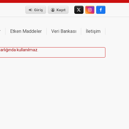
Giriş
Kayıt
r
Etken Maddeler
Veri Bankası
İletişim
v
a
r
l
ı
ğ
ı
n
d
a
k
u
l
l
a
n
ı
l
m
a
z
.