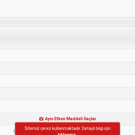
Aynı Etken Maddeli İlaçlar
Sitemiz çerez kullanmaktadır. Detaylı bilgi için
Bu etken maddeye sahip başka bir ilaç bulunmamaktadır.
tıklayınız.