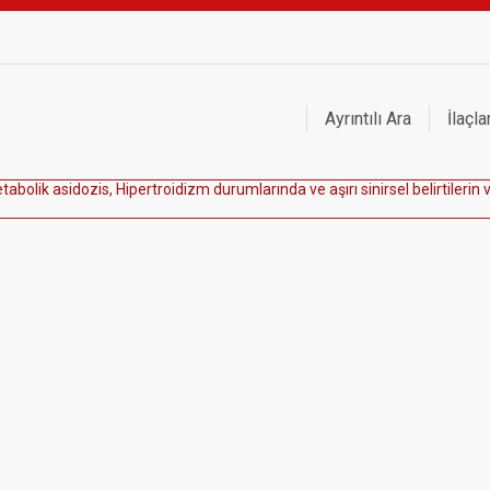
Ayrıntılı Ara
İlaçla
e
t
a
b
o
l
i
k
a
s
i
d
o
z
i
s
,
H
i
p
e
r
t
r
o
i
d
i
z
m
d
u
r
u
m
l
a
r
ı
n
d
a
v
e
a
ş
ı
r
ı
s
i
n
i
r
s
e
l
b
e
l
i
r
t
i
l
e
r
i
n