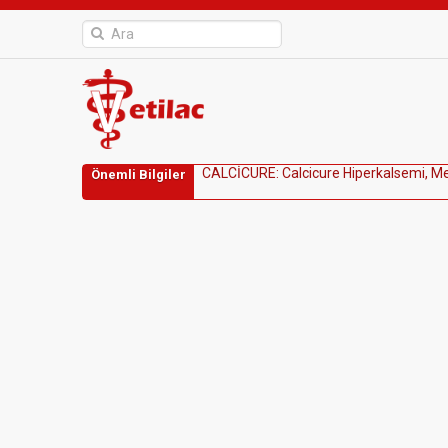
C
A
L
C
İ
C
U
R
E
:
C
a
l
c
i
c
u
r
e
H
i
p
e
r
k
a
l
s
e
m
i
,
M
Önemli Bilgiler