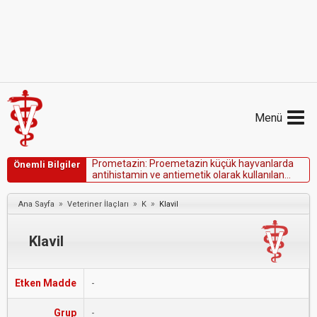
Menü
P
r
o
m
e
t
a
z
i
n
:
P
r
o
e
m
e
t
a
z
i
n
k
ü
ç
ü
k
h
a
y
v
a
n
l
a
r
d
a
Önemli Bilgiler
a
n
t
i
h
i
s
t
a
m
i
n
v
e
a
n
t
i
e
m
e
t
i
k
o
l
a
r
a
k
k
u
l
l
a
n
ı
l
a
n
f
e
n
o
t
i
y
a
z
i
n
.
A
t
l
a
r
d
a
a
s
e
p
r
o
m
a
z
i
n
i
ç
i
n
p
o
t
a
n
s
i
y
e
l
b
i
r
a
l
t
e
r
n
a
t
i
f
.
»
»
»
Ana Sayfa
Veteriner İlaçları
K
Klavil
Klavil
Etken Madde
-
Grup
-