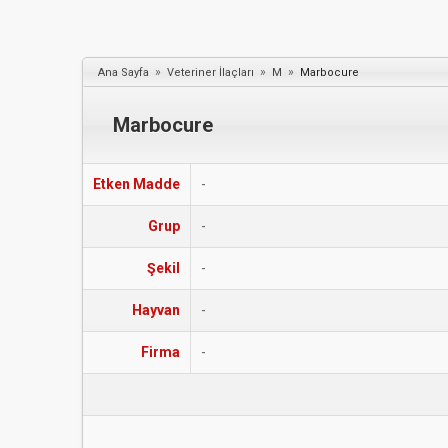
»
»
»
Ana Sayfa
Veteriner İlaçları
M
Marbocure
Marbocure
Etken Madde
-
Grup
-
Şekil
-
Hayvan
-
Firma
-