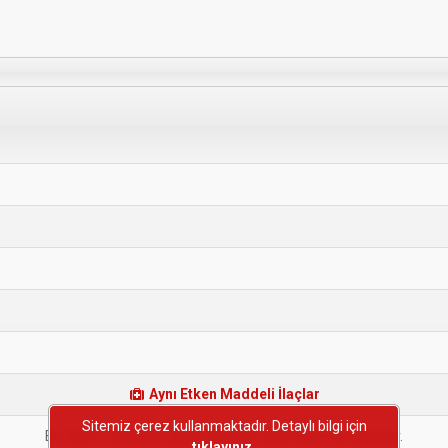
Aynı Etken Maddeli İlaçlar
Sitemiz çerez kullanmaktadır. Detaylı bilgi için
Bu etken maddeye sahip başka bir ilaç bulunmamaktadır.
tıklayınız.