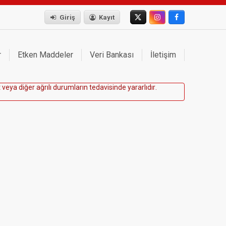
Giriş
Kayıt
r
Etken Maddeler
Veri Bankası
İletişim
t
v
e
y
a
d
i
ğ
e
r
a
ğ
r
ı
l
ı
d
u
r
u
m
l
a
r
ı
n
t
e
d
a
v
i
s
i
n
d
e
y
a
r
a
r
l
ı
d
ı
r
.