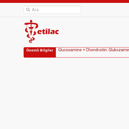
G
l
u
c
o
s
a
m
i
n
e
+
C
h
o
n
d
r
o
i
t
i
n
:
G
l
u
k
o
z
a
m
i
Önemli Bilgiler