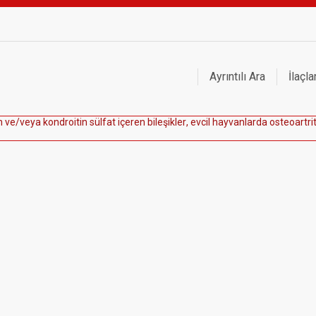
Ayrıntılı Ara
İlaçla
n
v
e
/
v
e
y
a
k
o
n
d
r
o
i
t
i
n
s
ü
l
f
a
t
i
ç
e
r
e
n
b
i
l
e
ş
i
k
l
e
r
,
e
v
c
i
l
h
a
y
v
a
n
l
a
r
d
a
o
s
t
e
o
a
r
t
r
i