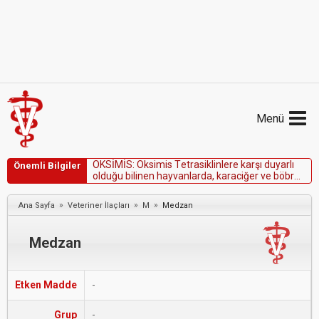
Menü
O
K
S
İ
M
İ
S
:
O
k
s
i
m
i
s
T
e
t
r
a
s
i
k
l
i
n
l
e
r
e
k
a
r
ş
ı
d
u
y
a
r
l
ı
Önemli Bilgiler
o
l
d
u
ğ
u
b
i
l
i
n
e
n
h
a
y
v
a
n
l
a
r
d
a
,
k
a
r
a
c
i
ğ
e
r
v
e
b
ö
b
r
e
k
y
e
t
m
e
z
l
i
ğ
i
o
l
a
n
l
a
r
d
a
k
u
l
l
a
n
ı
l
m
a
m
a
l
ı
d
ı
r
.
»
»
»
Ana Sayfa
Veteriner İlaçları
M
Medzan
Medzan
Etken Madde
-
Grup
-