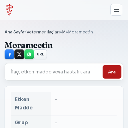
Ana Sayfa
»
Veteriner İlaçları
»
M
»
Moramectin
Moramectin
URL
Ara
Etken
-
Madde
Grup
-