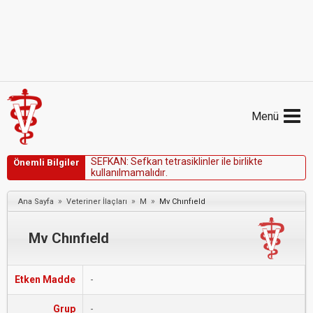
Menü
S
E
F
K
A
N
:
S
e
f
k
a
n
t
e
t
r
a
s
i
k
l
i
n
l
e
r
i
l
e
b
i
r
l
i
k
t
e
Önemli Bilgiler
k
u
l
l
a
n
ı
l
m
a
m
a
l
ı
d
ı
r
.
»
»
»
Ana Sayfa
Veteriner İlaçları
M
Mv Chınfıeld
Mv Chınfıeld
Etken Madde
-
Grup
-