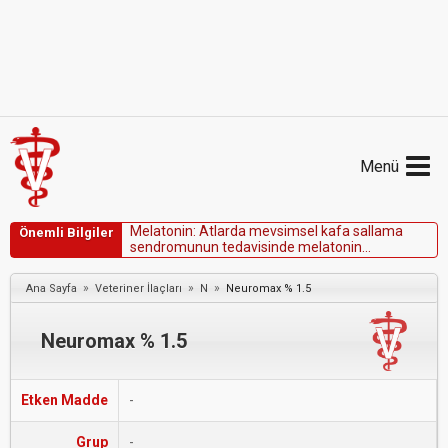
Menü
M
e
l
a
t
o
n
i
n
:
A
t
l
a
r
d
a
m
e
v
s
i
m
s
e
l
k
a
f
a
s
a
l
l
a
m
a
Önemli Bilgiler
s
e
n
d
r
o
m
u
n
u
n
t
e
d
a
v
i
s
i
n
d
e
m
e
l
a
t
o
n
i
n
ö
n
e
r
i
l
m
i
ş
t
i
r
.
»
»
»
Ana Sayfa
Veteriner İlaçları
N
Neuromax % 1.5
Neuromax % 1.5
Etken Madde
-
Grup
-