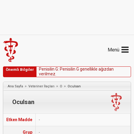
Menü
P
e
n
i
s
i
l
i
n
G
:
P
e
n
i
s
i
l
i
n
G
g
e
n
e
l
l
i
k
l
e
a
ğ
ı
z
d
a
n
Önemli Bilgiler
v
e
r
i
l
m
e
z
.
»
»
»
Ana Sayfa
Veteriner İlaçları
O
Oculsan
Oculsan
Etken Madde
-
Grup
-