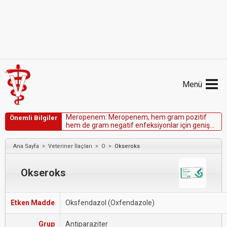
Menü
M
e
r
o
p
e
n
e
m
:
M
e
r
o
p
e
n
e
m
,
h
e
m
g
r
a
m
p
o
z
i
t
i
f
Önemli Bilgiler
h
e
m
d
e
g
r
a
m
n
e
g
a
t
i
f
e
n
f
e
k
s
i
y
o
n
l
a
r
i
ç
i
n
g
e
n
i
ş
b
i
r
k
o
r
u
m
a
s
a
ğ
l
a
m
a
k
i
ç
i
n
k
u
l
l
a
n
ı
l
a
n
b
i
r
k
a
r
b
a
p
e
n
e
m
d
i
r
.
»
»
»
Ana Sayfa
Veteriner İlaçları
O
Okseroks
Okseroks
Etken Madde
Oksfendazol (Oxfendazole)
Grup
Antiparaziter