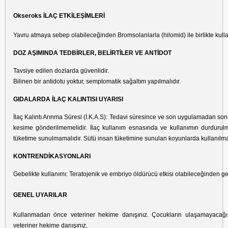
Okseroks İLAÇ ETKİLEŞİMLERİ
Yavru atmaya sebep olabileceğinden Bromsolanlarla (hilomid) ile birlikte kulla
DOZ AŞIMINDA TEDBİRLER, BELİRTİLER VE ANTİDOT
Tavsiye edilen dozlarda güvenlidir.
Bilinen bir antidotu yoktur, semptomatik sağaltım yapılmalıdır.
GIDALARDA İLAÇ KALINTISI UYARISI
İlaç Kalıntı Arınma Süresi (İ.K.A.S): Tedavi süresince ve son uygulamadan sonra
kesime gönderilmemelidir. İlaç kullanım esnasında ve kullanımın durdurulm
tüketime sunulmamalıdır. Sütü insan tüketimine sunulan koyunlarda kullanılma
KONTRENDİKASYONLARI
Gebelikte kullanımı: Teratojenik ve embriyo öldürücü etkisi olabileceğinden ge
GENEL UYARILAR
Kullanmadan önce veteriner hekime danışınız. Çocukların ulaşamayacağı
veteriner hekime danışınız.