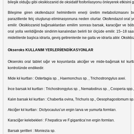
bileşik olduğu gibi oksiklozanid de oksidatif fosforilasyonu önleyerek etkisini gö
Bileşime giren oksfendazol helmintlerin enerji üretim metabolizmasını b
parazitlerde felç oluşturup eliminasyonuna neden olurlar. Oksfendazol oral yolla
emilir. Oksiklozanid bağırsaklardan emilim sonrası barsak, karaciğer ve bö
oral yolla verildiğinde sindirim kanalından belirli bir ölçüde emilir. 15–18 
midelilerde başlıca idrarla, geviş getirenlerde ise gaita ve idrarla atılır. Oksiklo
Okseroks KULLANIM YERLERİ/ENDİKASYONLAR
Okseroks oral tablet sığır ve koyunlarda akciğer ve mide-bağırsak kıl kurtl
kontrolünde endikedir.
Mide kıl kurtları : Ostertagia sp. , Haemonchus sp. , Trichostrongylus axei.
İnce barsak kıl kurtları : Trichostrongylus sp. , Nematodirus sp. , Cooperia sp
Kalın barsak kıl kurtları : Chabertia ovina, Trichuris sp., Oesophagostomum sp
Akciğer kıl kurtları : Dictyocaulus’un ergin larva ve yumurta formları.
Karaciğer kelebekleri : F.hepatica ve F.gigantica’nın ergin formları.
Barsak şeritleri : Moniezia sp.