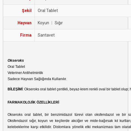
Şekil
Oral Tablet
Hayvan
Koyun
|
Sığır
Firma
Santavet
Okseroks
Oral Tablet
Veteriner Antihelmintik
Sadece Hayvan Sağlığında Kullanılır.
BİLEŞİMİ
: Okseroks oral tablet çentikli, beyaz-krem renkli oval bir tablet olup
FARMAKOLOJİK ÖZELLİKLERİ
Okseroks oral tablet, bir benzimidazol türevi olan oksfendazol ve bir salis
Oksfendazol sığır, koyun ve keçilerde akciğer ve mide-bağırsak kıl kurtları,
kelebeklerine karşı etkilidir. Distomlara yönelik etki mekanizması tam olar