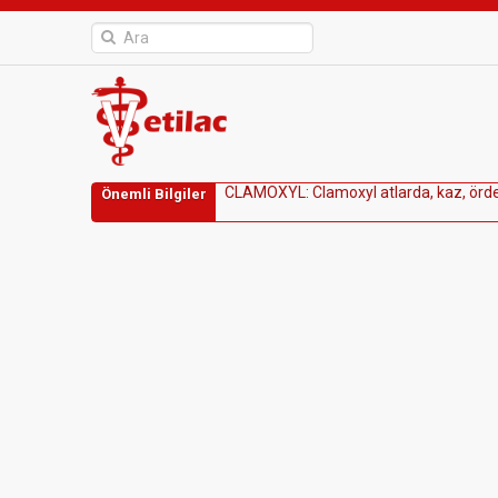
C
L
A
M
O
X
Y
L
:
C
l
a
m
o
x
y
l
a
t
l
a
r
d
a
,
k
a
z
,
ö
r
d
Önemli Bilgiler