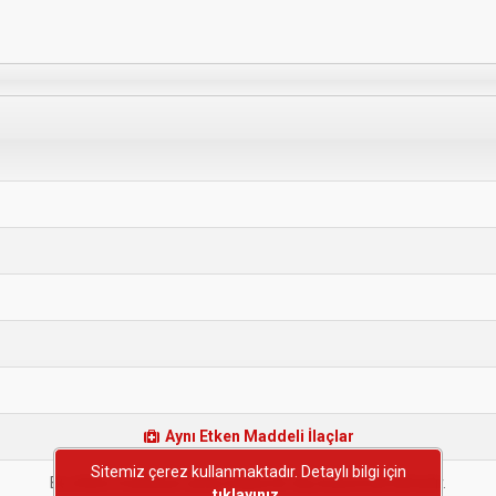
Aynı Etken Maddeli İlaçlar
Sitemiz çerez kullanmaktadır. Detaylı bilgi için
Bu etken maddeye sahip başka bir ilaç bulunmamaktadır.
tıklayınız.