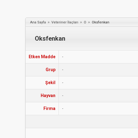
»
»
»
Ana Sayfa
Veteriner İlaçları
O
Oksfenkan
Oksfenkan
Etken Madde
-
Grup
-
Şekil
-
Hayvan
-
Firma
-