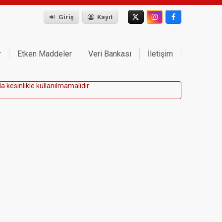
Giriş
Kayıt
r
Etken Maddeler
Veri Bankası
İletişim
d
a
k
e
s
i
n
l
i
k
l
e
k
u
l
l
a
n
ı
l
m
a
m
a
l
ı
d
ı
r