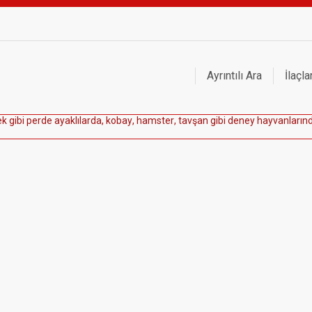
Ayrıntılı Ara
İlaçla
e
k
g
i
b
i
p
e
r
d
e
a
y
a
k
l
ı
l
a
r
d
a
,
k
o
b
a
y
,
h
a
m
s
t
e
r
,
t
a
v
ş
a
n
g
i
b
i
d
e
n
e
y
h
a
y
v
a
n
l
a
r
ı
n