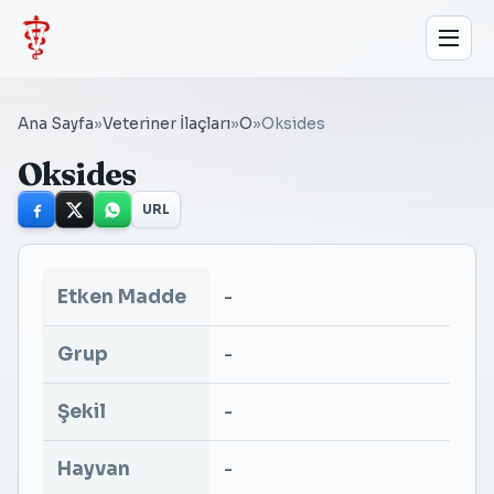
Ana Sayfa
»
Veteriner İlaçları
»
O
»
Oksides
Oksides
URL
Etken Madde
-
Grup
-
Şekil
-
Hayvan
-