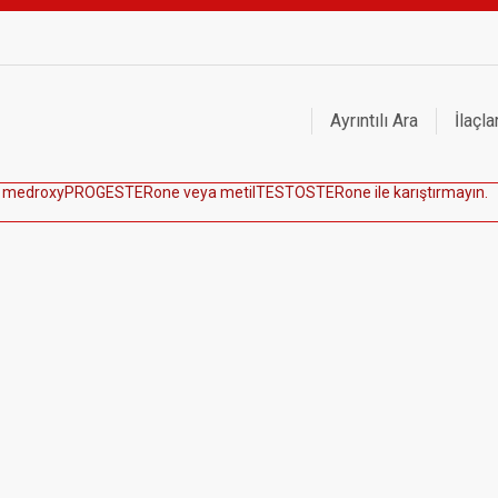
Ayrıntılı Ara
İlaçla
m
e
d
r
o
x
y
P
R
O
G
E
S
T
E
R
o
n
e
v
e
y
a
m
e
t
i
l
T
E
S
T
O
S
T
E
R
o
n
e
i
l
e
k
a
r
ı
ş
t
ı
r
m
a
y
ı
n
.