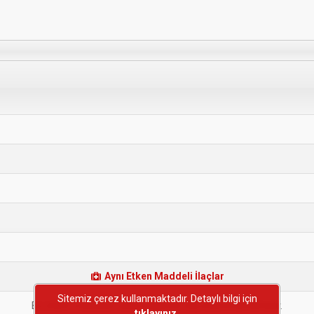
Aynı Etken Maddeli İlaçlar
Sitemiz çerez kullanmaktadır. Detaylı bilgi için
Bu etken maddeye sahip başka bir ilaç bulunmamaktadır.
tıklayınız.