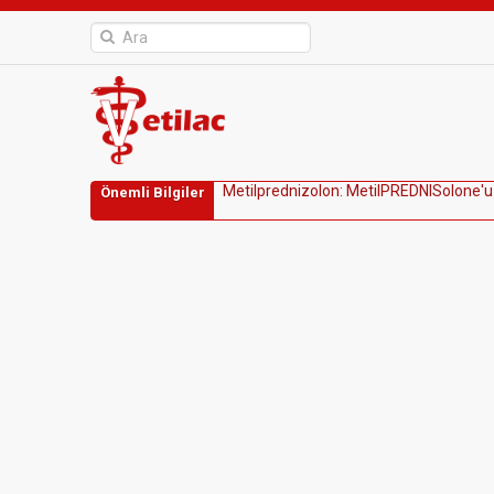
M
e
t
i
l
p
r
e
d
n
i
z
o
l
o
n
:
M
e
t
i
l
P
R
E
D
N
I
S
o
l
o
n
e
'
u
Önemli Bilgiler