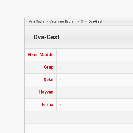
»
»
»
Ana Sayfa
Veteriner İlaçları
O
Ova-Gest
Ova-Gest
Etken Madde
-
Grup
-
Şekil
-
Hayvan
-
Firma
-