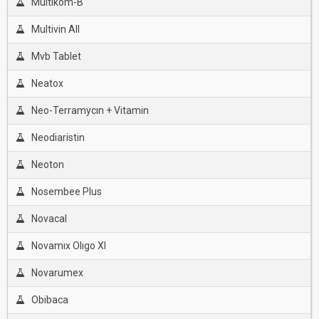
Multikom-B
Multivin All
Mvb Tablet
Neatox
Neo-Terramycın + Vitamin
Neodiaristin
Neoton
Nosembee Plus
Novacal
Novamıx Olıgo Xl
Novarumex
Obibaca