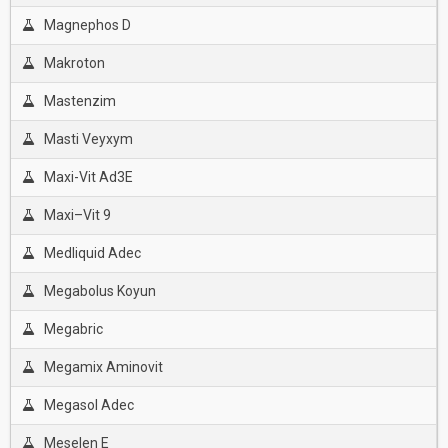
Magnephos D
Makroton
Mastenzim
Masti Veyxym
Maxi-Vit Ad3E
Maxi–Vit 9
Medliquid Adec
Megabolus Koyun
Megabric
Megamix Aminovit
Megasol Adec
Meselen E