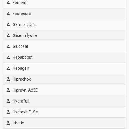
Formvit
Fosfocure
Germisit Dm
Gliserin İyode
Glucosal
Hepaboost
Hepagen
Hıprachok
Hıpravıt-Ad3E
Hydrafull
Hydrovit E+Se
Idrade