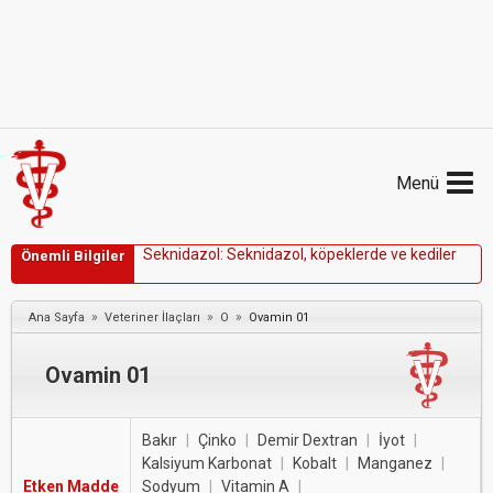
Menü
S
e
k
n
i
d
a
z
o
l
:
S
e
k
n
i
d
a
z
o
l
,
k
ö
p
e
k
l
e
r
d
e
v
e
Önemli Bilgiler
k
e
d
i
l
e
r
d
e
g
i
a
r
d
i
a
s
i
s
t
e
d
a
v
i
s
i
n
d
e
k
u
l
l
a
n
ı
l
m
ı
ş
t
ı
r
.
»
»
»
Ana Sayfa
Veteriner İlaçları
O
Ovamin 01
Ovamin 01
Bakır
|
Çinko
|
Demir Dextran
|
İyot
|
Kalsiyum Karbonat
|
Kobalt
|
Manganez
|
Etken Madde
Sodyum
|
Vitamin A
|