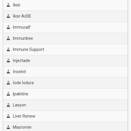
İksir
İksir Ad3E
Immucalf
Immunbee
Immune Support
İnjectade
İnselvit
İode İodure
Ipakitine
Lasyon
Liver Renew
Macromin