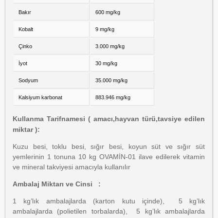
Bakır
600 mg/kg
Kobalt
9 mg/kg
Çinko
3.000 mg/kg
İyot
30 mg/kg
Sodyum
35.000 mg/kg
Kalsiyum karbonat
883.946 mg/kg
Kullanma Tarifnamesi ( amacı,hayvan türü,tavsiye edilen
miktar ):
Kuzu besi, toklu besi, sığır besi, koyun süt ve sığır süt
yemlerinin 1 tonuna 10 kg OVAMİN-01 ilave edilerek vitamin
ve mineral takviyesi amacıyla kullanılır
Ambalaj Miktarı ve Cinsi :
1 kg’lık ambalajlarda (karton kutu içinde), 5 kg’lık
ambalajlarda (polietilen torbalarda), 5 kg’lık ambalajlarda