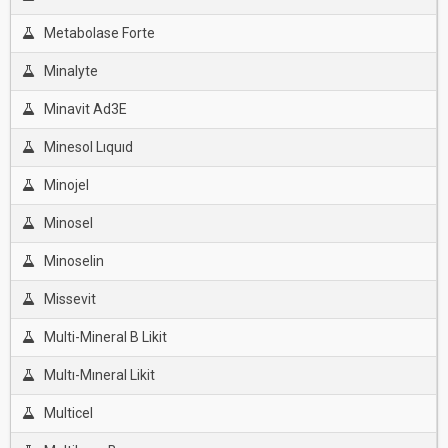
Metabolase Forte
Minalyte
Minavit Ad3E
Minesol Lıquıd
Minojel
Minosel
Minoselin
Missevit
Multi-Mineral B Likit
Multı-Mıneral Likit
Multicel