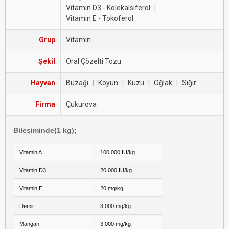
Vitamin D3 - Kolekalsiferol
|
Vitamin E - Tokoferol
Grup
Vitamin
Şekil
Oral Çözelti Tozu
Hayvan
Buzağı
|
Koyun
|
Kuzu
|
Oğlak
|
Sığır
Firma
Çukurova
Bileşiminde
(1 kg)
;
Vitamin A
100.000 IU/kg
Vitamin D3
20.000 IU/kg
Vitamin E
20 mg/kg
Demir
3.000 mg/kg
Mangan
3.000 mg/kg