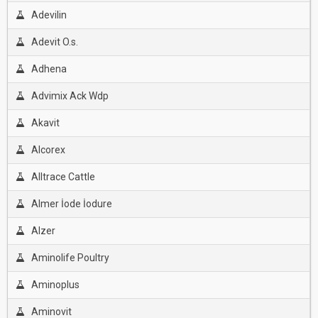
Adevilin
Adevit O.s.
Adhena
Advimix Ack Wdp
Akavit
Alcorex
Alltrace Cattle
Almer İode İodure
Alzer
Aminolife Poultry
Aminoplus
Aminovit