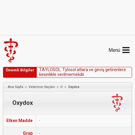
Menü
T
A
Y
L
O
S
O
L
:
T
y
l
o
s
o
l
a
t
l
a
r
a
v
e
g
e
v
i
ş
g
e
t
i
r
e
n
l
e
r
e
Önemli Bilgiler
k
e
s
i
n
l
i
k
l
e
v
e
r
i
l
m
e
m
e
l
i
d
i
r
.
»
»
»
Ana Sayfa
Veteriner İlaçları
O
Oxydox
Oxydox
Etken Madde
-
Grup
-