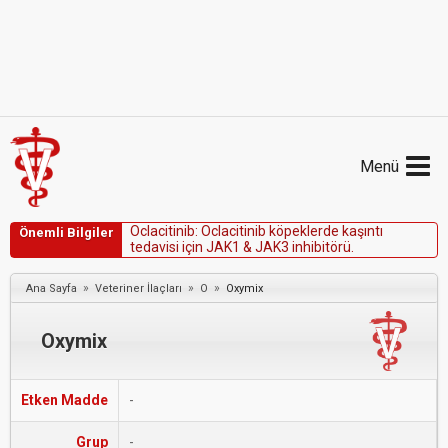
Menü
O
c
l
a
c
i
t
i
n
i
b
:
O
c
l
a
c
i
t
i
n
i
b
k
ö
p
e
k
l
e
r
d
e
k
a
ş
ı
n
t
ı
Önemli Bilgiler
t
e
d
a
v
i
s
i
i
ç
i
n
J
A
K
1
&
J
A
K
3
i
n
h
i
b
i
t
ö
r
ü
.
»
»
»
Ana Sayfa
Veteriner İlaçları
O
Oxymix
Oxymix
Etken Madde
-
Grup
-