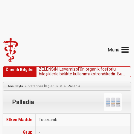
Menü
Z
E
L
E
N
S
İ
N
:
L
e
v
a
m
i
z
o
l
’
ü
n
o
r
g
a
n
i
k
f
o
s
f
o
r
l
u
Önemli Bilgiler
b
i
l
e
ş
i
k
l
e
r
l
e
b
i
r
l
i
k
t
e
k
u
l
l
a
n
ı
m
ı
k
o
t
r
e
n
d
i
k
e
d
i
r
.
B
u
s
e
b
e
p
l
e
Z
e
l
e
n
s
i
n
O
r
a
l
T
a
b
l
e
t
u
y
g
u
l
a
m
a
s
ı
n
d
a
n
1
4
g
ü
n
ö
n
c
e
v
e
1
4
g
ü
n
s
o
n
r
a
o
r
g
a
n
i
k
f
o
s
f
o
r
l
u
»
»
»
Ana Sayfa
Veteriner İlaçları
P
Palladia
b
i
l
e
ş
i
k
l
e
r
k
u
l
l
a
n
ı
l
m
a
m
a
l
ı
d
ı
r
.
K
a
r
a
c
i
ğ
e
r
v
e
b
ö
b
r
Palladia
Etken Madde
Toceranib
Grup
-