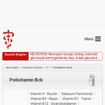
Menü
N
E
C
R
O
P
E
N
:
N
e
c
r
o
p
e
n
t
a
v
ş
a
n
,
k
o
b
a
y
,
h
a
m
s
t
e
r
Önemli Bilgiler
g
ı
b
ı
k
ü
ç
ü
k
k
e
m
ı
r
g
e
n
l
e
r
d
e
,
k
a
z
,
ö
r
d
e
k
g
ı
b
ı
p
e
r
d
e
a
y
a
k
l
ı
l
a
r
d
a
v
e
e
r
g
i
n
a
t
l
a
r
d
a
k
o
n
t
r
e
n
d
ı
k
e
d
ı
r
.
»
»
»
Ana Sayfa
Veteriner İlaçları
P
Polivitamin Bck
Polivitamin Bck
Vitamin H - Biyotin
|
Kalsiyum Pantotenat
|
Vitamin B3 - Niasin
|
Vitamin B1 - Tiamin
|
Vitamin B12 - Siyanokobalamin
|