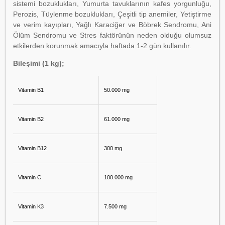
sistemi bozuklukları, Yumurta tavuklarının kafes yorgunluğu,
Perozis, Tüylenme bozuklukları, Çeşitli tip anemiler, Yetiştirme
ve verim kayıpları, Yağlı Karaciğer ve Böbrek Sendromu, Ani
Ölüm Sendromu ve Stres faktörünün neden olduğu olumsuz
etkilerden korunmak amacıyla haftada 1-2 gün kullanılır.
Bileşimi (1 kg);
Vitamin B1
50.000 mg
Vitamin B2
61.000 mg
Vitamin B12
300 mg
Vitamin C
100.000 mg
Vitamin K3
7.500 mg