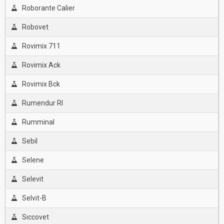
Roborante Calier
Robovet
Rovimix 711
Rovimix Ack
Rovimix Bck
Rumendur Rl
Rumminal
Sebil
Selene
Selevit
Selvit-B
Sıccovet