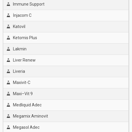
Immune Support
İnjacom C
Katovil
Ketomis Plus
Lakmin
Liver Renew
Liveria
Maxivit-C
Maxi–Vit 9
Medliquid Adec
Megamix Aminovit
Megasol Adec