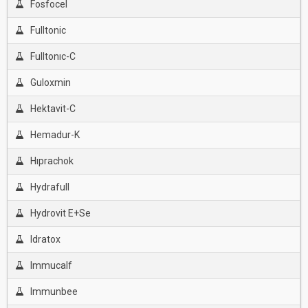
Fosfocel
Fulltonic
Fulltonıc-C
Guloxmin
Hektavit-C
Hemadur-K
Hıprachok
Hydrafull
Hydrovit E+Se
Idratox
Immucalf
Immunbee