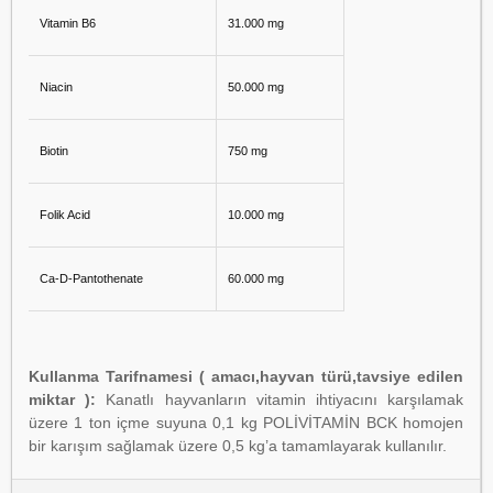
Vitamin B6
31.000 mg
Niacin
50.000 mg
Biotin
750 mg
Folik Acid
10.000 mg
Ca-D-Pantothenate
60.000 mg
Kullanma Tarifnamesi ( amacı,hayvan türü,tavsiye edilen
miktar ):
Kanatlı hayvanların vitamin ihtiyacını karşılamak
üzere 1 ton içme suyuna 0,1 kg POLİVİTAMİN BCK homojen
bir karışım sağlamak üzere 0,5 kg’a tamamlayarak kullanılır.