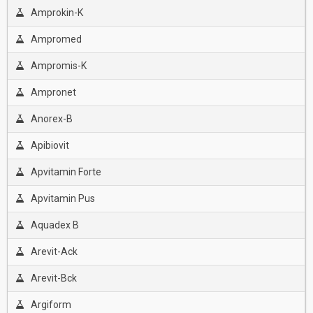
Amprokin-K
Ampromed
Ampromis-K
Ampronet
Anorex-B
Apibiovit
Apvitamin Forte
Apvitamin Pus
Aquadex B
Arevit-Ack
Arevit-Bck
Argiform