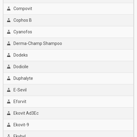
Compovit
Cophos B
Cyanofos
Derma-Champ Shampoo
Dodeks
Dodicile
Duphalyte
E-Sevil
Eforvit
Ekovit Ad3Ec
Ekovit-9
Ekybyl