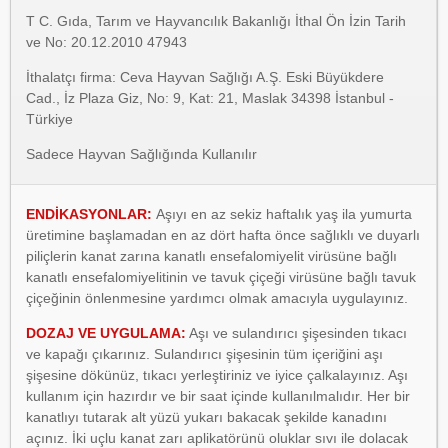
T C. Gıda, Tarım ve Hayvancılık Bakanlığı İthal Ön İzin Tarih
ve No: 20.12.2010 47943
İthalatçı firma: Ceva Hayvan Sağlığı A.Ş. Eski Büyükdere
Cad., İz Plaza Giz, No: 9, Kat: 21, Maslak 34398 İstanbul -
Türkiye
Sadece Hayvan Sağlığında Kullanılır
ENDİKASYONLAR:
Aşıyı en az sekiz haftalık yaş ila yumurta
üretimine başlamadan en az dört hafta önce sağlıklı ve duyarlı
piliçlerin kanat zarına kanatlı ensefalomiyelit virüsüne bağlı
kanatlı ensefalomiyelitinin ve tavuk çiçeği virüsüne bağlı tavuk
çiçeğinin önlenmesine yardımcı olmak amacıyla uygulayınız.
DOZAJ VE UYGULAMA:
Aşı ve sulandırıcı şişesinden tıkacı
ve kapağı çıkarınız. Sulandırıcı şişesinin tüm içeriğini aşı
şişesine dökünüz, tıkacı yerleştiriniz ve iyice çalkalayınız. Aşı
kullanım için hazırdır ve bir saat içinde kullanılmalıdır. Her bir
kanatlıyı tutarak alt yüzü yukarı bakacak şekilde kanadını
açınız. İki uçlu kanat zarı aplikatörünü oluklar sıvı ile dolacak