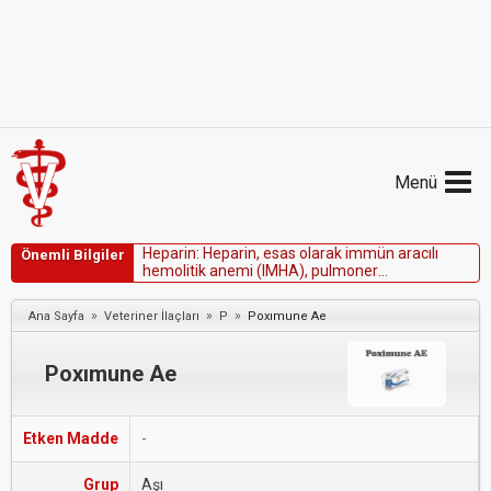
Menü
H
e
p
a
r
i
n
:
H
e
p
a
r
i
n
,
e
s
a
s
o
l
a
r
a
k
i
m
m
ü
n
a
r
a
c
ı
l
ı
Önemli Bilgiler
h
e
m
o
l
i
t
i
k
a
n
e
m
i
(
I
M
H
A
)
,
p
u
l
m
o
n
e
r
t
r
o
m
b
o
e
m
b
o
l
i
z
m
v
e
d
i
ğ
e
r
t
r
o
m
b
o
e
m
b
o
l
i
k
h
a
s
t
a
l
ı
k
l
a
r
ı
n
e
k
t
e
d
a
v
i
s
i
n
d
e
t
r
o
m
b
o
p
r
o
f
i
l
a
k
s
i
»
»
»
Ana Sayfa
Veteriner İlaçları
P
Poxımune Ae
i
ç
i
n
k
u
l
l
a
n
ı
l
ı
r
.
Poxımune Ae
Etken Madde
-
Grup
Aşı