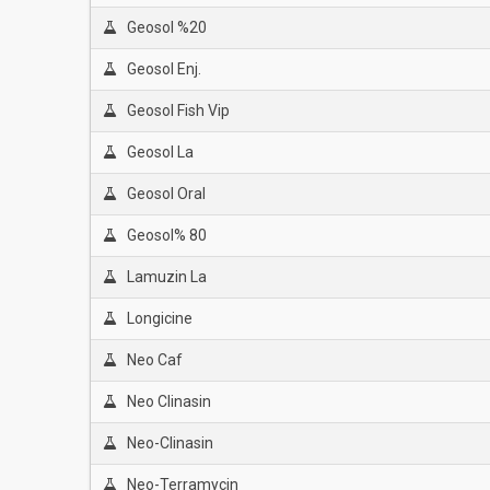
Geosol %20
Geosol Enj.
Geosol Fish Vip
Geosol La
Geosol Oral
Geosol% 80
Lamuzin La
Longicine
Neo Caf
Neo Clinasin
Neo-Clinasin
Neo-Terramycin