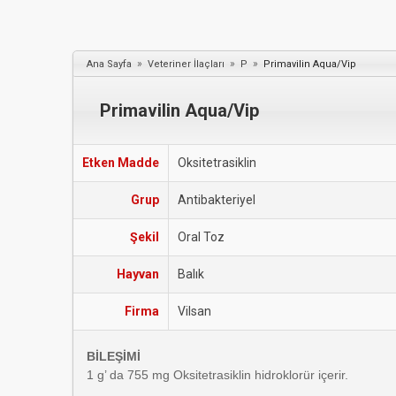
»
»
»
Ana Sayfa
Veteriner İlaçları
P
Primavilin Aqua/Vip
Primavilin Aqua/Vip
Etken Madde
Oksitetrasiklin
Grup
Antibakteriyel
Şekil
Oral Toz
Hayvan
Balık
Firma
Vilsan
BİLEŞİMİ
1 g’ da 755 mg Oksitetrasiklin hidroklorür içerir.