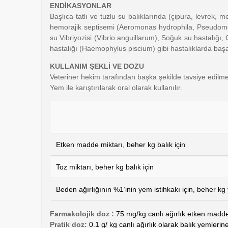
ENDİKASYONLAR
Başlıca tatlı ve tuzlu su balıklarında (çipura, levrek, m
hemorajik septisemi (Aeromonas hydrophila, Pseudomonas 
su Vibriyozisi (Vibrio anguillarum), Soğuk su hastalı
hastalığı (Haemophylus piscium) gibi hastalıklarda başarı
KULLANIM ŞEKLİ VE DOZU
Veteriner hekim tarafından başka şekilde tavsiye edilme
Yem ile karıştırılarak oral olarak kullanılır.
Etken madde miktarı, beher kg balık için
Toz miktarı, beher kg balık için
Beden ağırlığının %1’inin yem istihkakı için, beher kg
Farmakolojik doz :
75 mg/kg canlı ağırlık etken madde 
Pratik doz:
0.1 g/ kg canlı ağırlık olarak balık yemleri