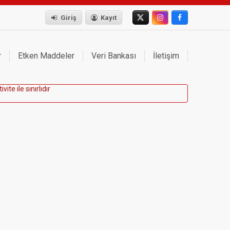
Giriş
Kayıt
r
Etken Maddeler
Veri Bankası
İletişim
t
i
v
i
t
e
i
l
e
s
ı
n
ı
r
l
ı
d
ı
r