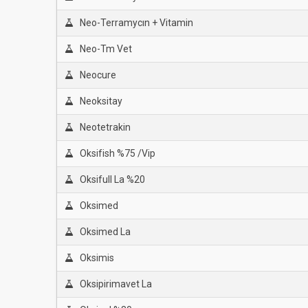
Neo-Terramycın + Vitamin
Neo-Tm Vet
Neocure
Neoksitay
Neotetrakin
Oksifish %75 /Vip
Oksifull La %20
Oksimed
Oksimed La
Oksimis
Oksipirimavet La