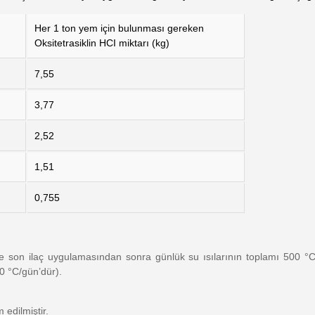
Her 1 ton yem için bulunması gereken
Oksitetrasiklin HCI miktarı (kg)
7,55
3,77
2,52
1,51
0,755
e ve son ilaç uygulamasından sonra günlük su ısılarının toplamı 500 °C
00 °C/gün’dür).
 edilmiştir.