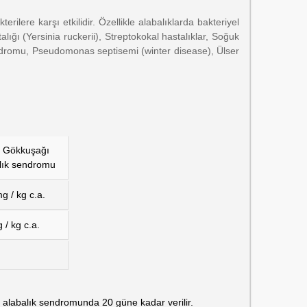
ilere karşı etkilidir. Özellikle alabalıklarda bakteriyel
ığı (Yersinia ruckerii), Streptokokal hastalıklar, Soğuk
endromu, Pseudomonas septisemi (winter disease), Ülser
u Gökkuşağı
lık sendromu
g / kg c.a.
 / kg c.a.
ğı alabalık sendromunda 20 güne kadar verilir.