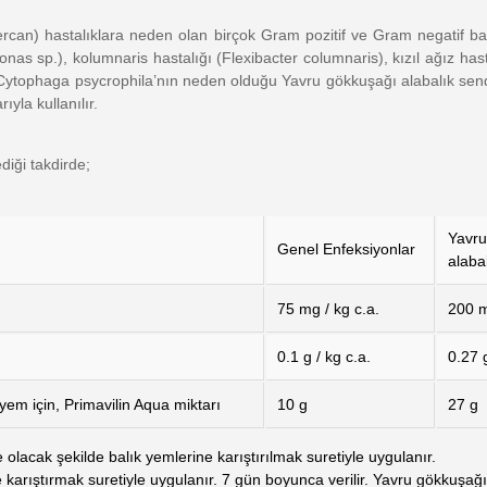
ercan) hastalıklara neden olan birçok Gram pozitif ve Gram negatif bakter
sp.), kolumnaris hastalığı (Flexibacter columnaris), kızıl ağız hastal
ğı, Cytophaga psycrophila’nın neden olduğu Yavru gökkuşağı alabalık s
yla kullanılır.
diği takdirde;
Yavr
Genel Enfeksiyonlar
alaba
75 mg / kg c.a.
200 m
0.1 g / kg c.a.
0.27 g
 yem için, Primavilin Aqua miktarı
10 g
27 g
olacak şekilde balık yemlerine karıştırılmak suretiyle uygulanır.
ne karıştırmak suretiyle uygulanır. 7 gün boyunca verilir. Yavru gökkuşa