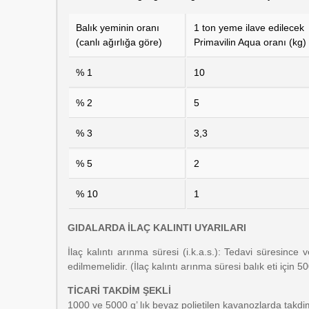
Balık yeminin oranı
1 ton yeme ilave edilecek
(canlı ağırlığa göre)
Primavilin Aqua oranı (kg)
% 1
10
% 2
5
% 3
3,3
% 5
2
% 10
1
GIDALARDA İLAÇ KALINTI UYARILARI
İlaç kalıntı arınma süresi (i.k.a.s.): Tedavi süresinc
edilmemelidir. (İlaç kalıntı arınma süresi balık eti için 5
TİCARİ TAKDİM ŞEKLİ
1000 ve 5000 g’ lık beyaz polietilen kavanozlarda takdim