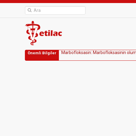
M
a
r
b
o
f
l
o
k
s
a
s
i
n
:
M
a
r
b
o
f
l
o
k
s
a
s
i
n
i
n
o
l
u
Önemli Bilgiler