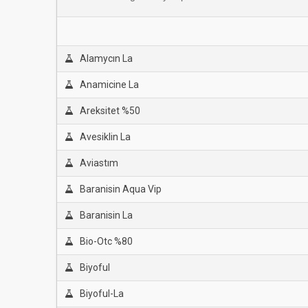
Alamycın La
Anamicine La
Areksitet %50
Avesiklin La
Aviastım
Baranisin Aqua Vip
Baranisin La
Bio-Otc %80
Biyoful
Biyoful-La