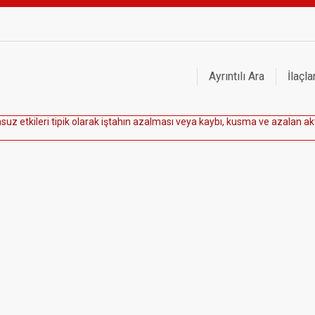
Ayrıntılı Ara
İlaçla
m
s
u
z
e
t
k
i
l
e
r
i
t
i
p
i
k
o
l
a
r
a
k
i
ş
t
a
h
ı
n
a
z
a
l
m
a
s
ı
v
e
y
a
k
a
y
b
ı
,
k
u
s
m
a
v
e
a
z
a
l
a
n
a
k