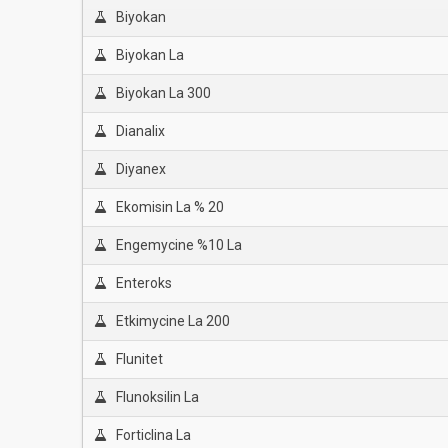
Biyokan
Biyokan La
Biyokan La 300
Dianalix
Diyanex
Ekomisin La % 20
Engemycine %10 La
Enteroks
Etkimycine La 200
Flunitet
Flunoksilin La
Forticlina La