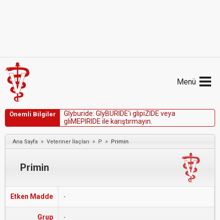
Menü
G
l
y
b
u
r
i
d
e
:
G
l
y
B
U
R
I
D
E
'
i
g
l
i
p
i
Z
I
D
E
v
e
y
a
Önemli Bilgiler
g
l
i
M
E
P
I
R
I
D
E
i
l
e
k
a
r
ı
ş
t
ı
r
m
a
y
ı
n
.
»
»
»
Ana Sayfa
Veteriner İlaçları
P
Primin
Primin
Etken Madde
-
Grup
-