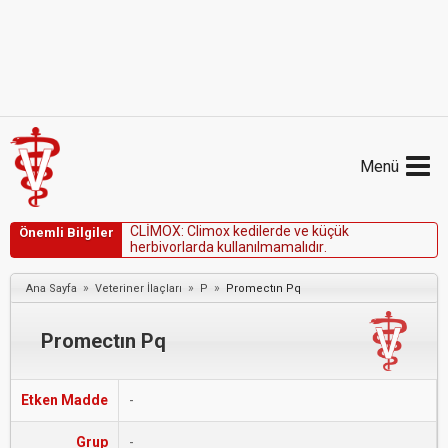
Menü
C
L
İ
M
O
X
:
C
l
i
m
o
x
k
e
d
i
l
e
r
d
e
v
e
k
ü
ç
ü
k
Önemli Bilgiler
h
e
r
b
i
v
o
r
l
a
r
d
a
k
u
l
l
a
n
ı
l
m
a
m
a
l
ı
d
ı
r
.
»
»
»
Ana Sayfa
Veteriner İlaçları
P
Promectın Pq
Promectın Pq
Etken Madde
-
Grup
-