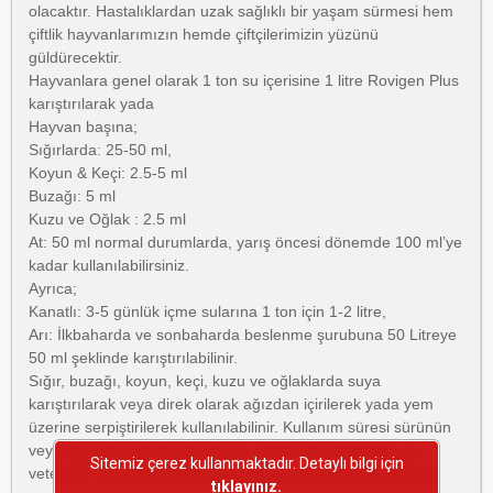
olacaktır. Hastalıklardan uzak sağlıklı bir yaşam sürmesi hem
çiftlik hayvanlarımızın hemde çiftçilerimizin yüzünü
güldürecektir.
Hayvanlara genel olarak 1 ton su içerisine 1 litre Rovigen Plus
karıştırılarak yada
Hayvan başına;
Sığırlarda: 25-50 ml,
Koyun & Keçi: 2.5-5 ml
Buzağı: 5 ml
Kuzu ve Oğlak : 2.5 ml
At: 50 ml normal durumlarda, yarış öncesi dönemde 100 ml’ye
kadar kullanılabilirsiniz.
Ayrıca;
Kanatlı: 3-5 günlük içme sularına 1 ton için 1-2 litre,
Arı: İlkbaharda ve sonbaharda beslenme şurubuna 50 Litreye
50 ml şeklinde karıştırılabilinir.
Sığır, buzağı, koyun, keçi, kuzu ve oğlaklarda suya
karıştırılarak veya direk olarak ağızdan içirilerek yada yem
üzerine serpiştirilerek kullanılabilinir. Kullanım süresi sürünün
veya hayvanın genel durumuna yediği yem kalitesine ve
Sitemiz çerez kullanmaktadır. Detaylı bilgi için
veteriner hekiminizin önerilerine göre değişiklik gösterebilir.
tıklayınız.