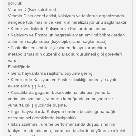
görülür.
Vitamin D (Kolekalsiferol)
Vitamin D’nin genel etkisi, kalsiyum ve fosforun organizmada
dengede tutulmasını ve kemik mineralizasyonunu sağlamaktır.
• Kemik ve dişlerde Kalsiyum ve Fosfor depolanması
• Kalsiyum ve Fosfor’un bağırsaklardan emilimi böbreklerden
atılımının sağlanması (fizyolojik oranın sağlanması)
• Fosforilaz enzimi ile ilişkisinden dolayı karbonhidrat
metabolizmasının düzenli olarak sürdürülmesi gibi görevleri
vardır.
Eksikliğinde;
• Genç hayvanlarda raşitizm, büyüme geriliği,
• Kemiklerde Kalsiyum ve Fosfor eksikliği nedeniyle ayak
eklemlerine şişlikler,
• Kanatlılarda gaganın bükülebilir hal alması, yumurta
veriminin azalması, yumurta kabuğunda yumuşama ve
yumurta çıkış gücünde düşme,
• Ergin hayvanlarda Kalsiyum emilimi bozukluğuna bağlı
osteomalazi (kemiklerde kırılganlık)
• İştah azalması, üreme performansında düşüş, sindirim
faaliyetlerinde aksama, paratiroid bezlerde büyüme ve iskelet