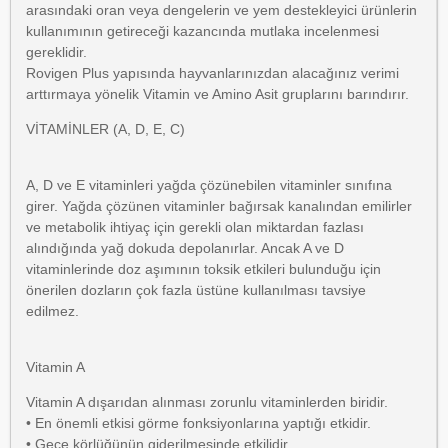
arasındaki oran veya dengelerin ve yem destekleyici ürünlerin
kullanımının getireceği kazancında mutlaka incelenmesi
gereklidir.
Rovigen Plus yapısında hayvanlarınızdan alacağınız verimi
arttırmaya yönelik Vitamin ve Amino Asit gruplarını barındırır.
VİTAMİNLER (A, D, E, C)
A, D ve E vitaminleri yağda çözünebilen vitaminler sınıfına
girer. Yağda çözünen vitaminler bağırsak kanalından emilirler
ve metabolik ihtiyaç için gerekli olan miktardan fazlası
alındığında yağ dokuda depolanırlar. Ancak A ve D
vitaminlerinde doz aşımının toksik etkileri bulunduğu için
önerilen dozların çok fazla üstüne kullanılması tavsiye
edilmez.
Vitamin A
Vitamin A dışarıdan alınması zorunlu vitaminlerden biridir.
• En önemli etkisi görme fonksiyonlarına yaptığı etkidir.
• Gece körlüğünün giderilmesinde etkilidir.