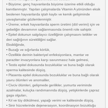
• Büyüme; genç hayvanlarda büyüme üzerine etkili olduğu
kanıtlanmıştır. Yapılan çalışmalarda Vitamin A yönünden eksik
beslenen hayvanlarda iştah kaybı ve kemik gelişiminde
yavaşlamalar gözlemlenmiştir.
• Üreme; erkek hayvanlarda sperm üretimi (döl verimi) için ve
gebeliğin devamının sağlanmasında önemli role sahiptir.
• Epitel dokunun salgılayıcı özelliğinin çalışmasını tetikler ve
deri sağlığının sürekliliğini sağlar.
Eksikliğinde,
• Buzağı ve sığırlarda körlük,
• Özellikle derinin bakteriyel enfeksiyonlara, mantar ve
paraziter invazyonlara karşı savunmasız hale gelmesi,
• Testis epitel dokusunda bozukluklar ve buna bağlı olarak
sperma kalitesinde düşüş,
• Plasenta epitel dokusunda bozukluklar ve buna bağlı olarak
yavru ölümleri ve anomaliler,
• Civciv ölümleri, gelişmede gerilikler, yumurta veriminde
azalmalar, kuluçka randımanında düşüş, yetişkinlerde çapraz
gaga olguları,
• Kıl ve tüy dökülmesi, yapağı verimi ve kalitesinde düşüş,
• Sinir hücrelerinde dejenerasyon, koordinasyon bozukluğu