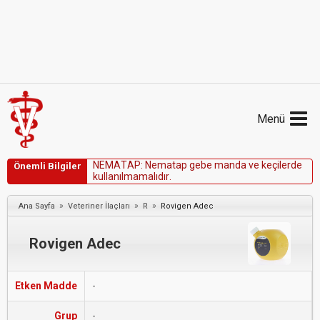
Menü
N
E
M
A
T
A
P
:
N
e
m
a
t
a
p
g
e
b
e
m
a
n
d
a
v
e
k
e
ç
i
l
e
r
d
e
Önemli Bilgiler
k
u
l
l
a
n
ı
l
m
a
m
a
l
ı
d
ı
r
.
»
»
»
Ana Sayfa
Veteriner İlaçları
R
Rovigen Adec
Rovigen Adec
Etken Madde
-
Grup
-