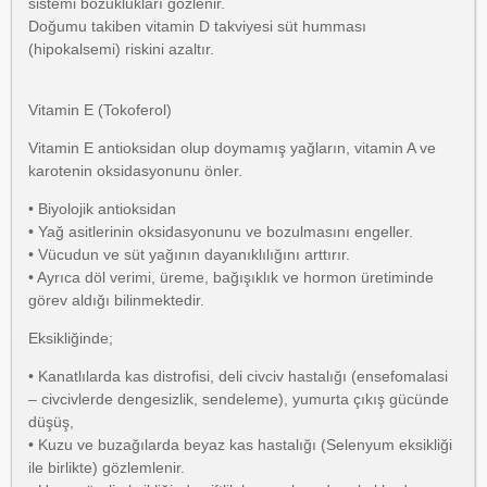
sistemi bozuklukları gözlenir.
Doğumu takiben vitamin D takviyesi süt humması
(hipokalsemi) riskini azaltır.
Vitamin E (Tokoferol)
Vitamin E antioksidan olup doymamış yağların, vitamin A ve
karotenin oksidasyonunu önler.
• Biyolojik antioksidan
• Yağ asitlerinin oksidasyonunu ve bozulmasını engeller.
• Vücudun ve süt yağının dayanıklılığını arttırır.
• Ayrıca döl verimi, üreme, bağışıklık ve hormon üretiminde
görev aldığı bilinmektedir.
Eksikliğinde;
• Kanatlılarda kas distrofisi, deli civciv hastalığı (ensefomalasi
– civcivlerde dengesizlik, sendeleme), yumurta çıkış gücünde
düşüş,
• Kuzu ve buzağılarda beyaz kas hastalığı (Selenyum eksikliği
ile birlikte) gözlemlenir.