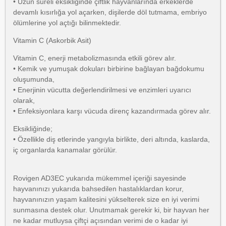
• Uzun süreli eksikliğinde çiftlik hayvanlarında erkeklerde
devamlı kısırlığa yol açarken, dişilerde döl tutmama, embriyo
ölümlerine yol açtığı bilinmektedir.
Vitamin C (Askorbik Asit)
Vitamin C, enerji metabolizmasında etkili görev alır.
• Kemik ve yumuşak dokuları birbirine bağlayan bağdokumu
oluşumunda,
• Enerjinin vücutta değerlendirilmesi ve enzimleri uyarıcı
olarak,
• Enfeksiyonlara karşı vücuda direnç kazandırmada görev alır.
Eksikliğinde;
• Özellikle diş etlerinde yangıyla birlikte, deri altında, kaslarda,
iç organlarda kanamalar görülür.
Rovigen AD3EC yukarıda mükemmel içeriği sayesinde
hayvanınızı yukarıda bahsedilen hastalıklardan korur,
hayvanınızın yaşam kalitesini yükselterek size en iyi verimi
sunmasına destek olur. Unutmamak gerekir ki, bir hayvan her
ne kadar mutluysa çiftçi açısından verimi de o kadar iyi