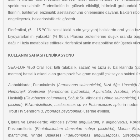
spektruma sahiptir. Florfenikolün bu yüksek etkinliği, hidroksil grubundak
florinin, bakteriyel enzimatik asetilasyonunu önlemesine dayanır. Bakteri rib
engelleyerek, bakteriostatik etki gösterir.
o
Florfenikol, (5 – 15
C’lik sıcaklıktaki suda yaşayan) balıklarda oral yolla hı
biyoyararlanımı yüksektir (% 96,5). Plasma proteinlerine düşük oranda bağ
dağılır. Hızla metabolize edilerek, florfenikol amin metabolitine dönüşerek vücut
KULLANIM SAHASI / ENDİKASYONU
SEAFLOR %50 Oral Toz; tatlı (alabalık, sazan) ve tuzlu su balıklarında (çi
mercan) hastalık etkeni olan gram pozitif ve gram negatif çok sayıda bakteri üze
Alabalıklarda; Furunkulosis (
Aeromonas salmonicida), Kızıl Ağız Hastalığı (Y
Hemorajik Septisemi (Aeromonas hydrophila, A.punctata, A.sobria, Pse
Hastalığı (
Flavobacter columnare
), Soğuk Su Vibriozisi (
Vibrio salmonicida
), 
piscium
),
Edwardsiellosis, Lactococcus sp ve Enterococcus sp’
lerin neden 
Trout Fry Sendrom (
Cytophaga psycrophila
) üzerine etkilidir.
Çipura ve Levreklerde; Vibriosis (
Vibrio
anguillarum, V. alginolyticus, V.orda
Pasteurellosis (
Photobacterium
damselae subsp. piscicida), Marine Flexi
maritimum
), Winter Diseases (
Pseudomonas anguiliseptica
),
Streptoco