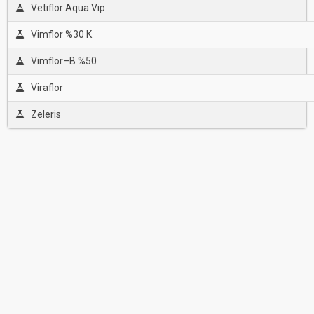
Vetiflor Aqua Vip
Vimflor %30 K
Vimflor–B %50
Viraflor
Zeleris