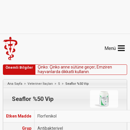
Menü
Ç
i
n
k
o
:
Ç
i
n
k
o
a
n
n
e
s
ü
t
ü
n
e
g
e
ç
e
r
;
E
m
z
i
r
e
n
Önemli Bilgiler
h
a
y
v
a
n
l
a
r
d
a
d
i
k
k
a
t
l
i
k
u
l
l
a
n
ı
n
.
»
»
»
Ana Sayfa
Veteriner İlaçları
S
Seaflor %50 Vip
Seaflor %50 Vip
Etken Madde
Florfenikol
Grup
Antibakteriyel