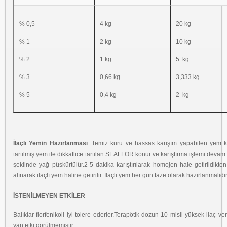
% 0,5
4 kg
20 kg
% 1
2 kg
10 kg
% 2
1 kg
5 kg
% 3
0,66 kg
3,333 kg
% 5
0,4 kg
2 kg
İlaçlı Yemin Hazırlanması
: Temiz kuru ve hassas karışım yapabilen yem ka
tartılmış yem ile dikkatlice tartılan SEAFLOR konur ve karıştırma işlemi dev
şeklinde yağ püskürtülür.2-5 dakika karıştırılarak homojen hale getirildik
alınarak ilaçlı yem haline getirilir. İlaçlı yem her gün taze olarak hazırlanmalıdır
İSTENİLMEYEN ETKİLER
Balıklar florfenikoli iyi tolere ederler.Terapötik dozun 10 misli yüksek ilaç v
yan etki görülmemiştir.