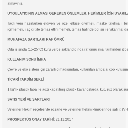
almayınız.
UYGULAYICININ ALMASI GEREKEN ÖNLEMLER, HEKİMLER İÇİN UYARI
İlaçlı yem hazırlarken eldiven ve özel elbise giyilmeli, maske takılmalı, b
içilmemeli, ilaç cilt ile temas ettirilmemeli, temas halinde bol su ile yıkanmalıdır
MUHAFAZA ŞARTLARI RAF ÖMRÜ
o
Oda ısısında (15-25
C) kuru yerde saklandığında raf ömrü imal tarihinden itiba
KULLANIM SONU İMHA
Çevre ve eko sistem için zararlı olmadığından, kullanılan ambalaj çöp kutusuna 
TİCARİ TAKDİM ŞEKLİ
1 kg’lık plastik tapa ile ağzı kapatılmış plastik kavanozlarda, kutusuz olarak s
SATIŞ YERİ VE ŞARTLAR
I
Veteriner Hekim reçetesiyle eczane ve veteriner hekim kliniklerinde satılır. (V
PROSPEKTÜS ONAY TARİHİ:
21.11.2017