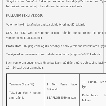
Streptococcus faecalis)
, Bakteriyel solungaç hastalığı
(Flexibacter sp, Cyt
bakterilerin neden olduğu hastalıkların tedavisinde kullanılır.
KULLANIM ŞEKLİ VE DOZU
Veteriner hekim tarafından başka şekilde önerilmediği taktirde;
SEAFLOR %50 Oral Toz; beher kg canlı ağırlığa günlük 10 mg Florfenikol
yemlerine katılarak kullanılır.
Pratik Doz:
0,02 g/kg canlı ağırlık hesabıyla balık yemlerine karıştırılarak uygu
Tavsiye edilen yemleme oranı; balıkların toplam ağırlığının %0,5’i kadardır.
İlaçlı yem oranı suyun sıcaklığı ve balıkların ağırlığına göre değişebilir. İlaçl
12 – 24 saat aç bırakılmalıdır.
10 Günlük Teda
Yemleme Oranı (%)
1 Ton Yeme İlave
İçin
Edilecek
Tüketilen Yem / toplam
Kullanılacak İl
canlı ağırlık
SEAFLOR %50
miktarı
Miktarı