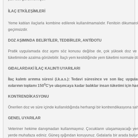
İLAÇ ETKİLEŞİMLERİ
Yeme katılan ilaçlarla kombine edilerek kullanılmamalıdır. Fenitoin dikumarol,
geçimsizdir.
DOZ AŞIMINDA BELİRTİLER, TEDBİRLER, ANTİDOTU
Pratik uygulamada doz aşımı söz konusu değilse de, çok yüksek doz ve s
tüketiminde azalma görülebilir. İlaçlı yem kesildiğinde yem tüketimi normale d
GIDALARDAKİ İLAÇ KALINTI UYARILARI
İlaç kalıntı arınma süresi (i.k.a.s.): Tedavi süresince ve son ilaç uyg
0
ısılarının toplamı 150
C’ye ulaşıncaya kadar balıklar insan tüketimi için ha
KONTRENDİKASYONU
Önerilen doz ve süre içinde kullanıldığında herhangi bir kontrendikasyona sahi
GENEL UYARILAR
Veteriner hekime danışmadan kullanmayınız. Çocukların ulaşamayacağı yerd
yerde muhafaza ediniz. Güneş ışığından koruyunuz. Gıdalarla bir arada bulun