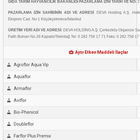
GIDA TARIM HAYVANCILIK BAKANLIĞI PAZARLAMA İZNİ TARİH VE NO:
2
PAZARLAMA İZİN SAHİBİNİN ADI VE ADRESİ
: DEVA Holding A.Ş. Halk
Ekspres Cad. No:1 Küçükçekmece/İstanbul
ÜRETİM YERİ ADI VE ADRESİ:
DEVA HOLDİNG A.Ş. Çerkezköy Organize San
Fatih Bulvarı No.26 Kapaklı/Tekirdağ Tel: 0 282 758 17 71 Faks: 0 282 758 17
Aynı Etken Maddeli İlaçlar
Agroflor Aqua Vip
Aquaflor
Armaflor
Aviflor
Bio-Phenicol
Doubleflor
Farflor Plus Premıx