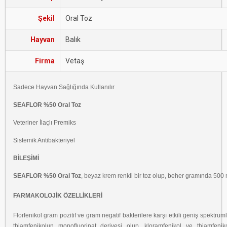
Şekil
Oral Toz
Hayvan
Balık
Firma
Vetaş
Sadece Hayvan Sağlığında Kullanılır
SEAFLOR %50
Oral Toz
Veteriner İlaçlı Premiks
Sistemik Antibakteriyel
BİLEŞİMİ
SEAFLOR
%50 Oral Toz
, beyaz krem renkli bir toz olup, beher gramında 500 m
FARMAKOLOJİK ÖZELLİKLERİ
Florfenikol gram pozitif ve gram negatif bakterilere karşı etkili geniş spektrumlu 
thiamfenikolun monofluorinat derivesi olup, kloramfenikol ve thiamfeni