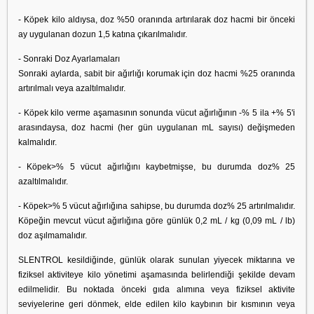
- Köpek kilo aldıysa, doz %50 oranında artırılarak doz hacmi bir önceki
ay uygulanan dozun 1,5 katına çıkarılmalıdır.
- Sonraki Doz Ayarlamaları
Sonraki aylarda, sabit bir ağırlığı korumak için doz hacmi %25 oranında
artırılmalı veya azaltılmalıdır.
- Köpek kilo verme aşamasının sonunda vücut ağırlığının -% 5 ila +% 5'i
arasındaysa, doz hacmi (her gün uygulanan mL sayısı) değişmeden
kalmalıdır.
- Köpek>% 5 vücut ağırlığını kaybetmişse, bu durumda doz% 25
azaltılmalıdır.
- Köpek>% 5 vücut ağırlığına sahipse, bu durumda doz% 25 artırılmalıdır.
Köpeğin mevcut vücut ağırlığına göre günlük 0,2 mL / kg (0,09 mL / lb)
doz aşılmamalıdır.
SLENTROL kesildiğinde, günlük olarak sunulan yiyecek miktarına ve
fiziksel aktiviteye kilo yönetimi aşamasında belirlendiği şekilde devam
edilmelidir. Bu noktada önceki gıda alımına veya fiziksel aktivite
seviyelerine geri dönmek, elde edilen kilo kaybının bir kısmının veya