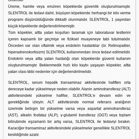
Önlemler
Üreme, hamile veya emziren köpeklerde güvenlik oluşturulmamıştır.
SLENTROL ile tedavi dahil, büyüyen köpeklerde herhangi bir kilo verme
programı düşünüldüğünde dikkatli olunmalıdır. SLENTROL, 1 yaşından
küçük köpeklerde değerlendirilmemiştir.
Tüm köpekler, altta yatan koşulları taramak için laboratuvar testlerini
içeren kapsamlı bir geçmişe ve fiziksel muayeneye tabi tutulmalıdır.
Önceden var olan oftalmik veya endokrin hastalıklar (ör. Retinopatiler,
hiperadrenokortisizm) SLENTROL kullanımından önce tedavi edilmelidir.
Endokrin veya altta yatan hastalığı olan köpeklerde güvenli kullanım
oluşturulmamıştır. Beklenmedik hızlı kilo kaybı yaşayan köpekler, altta
yatan olası tıbbi nedenler için değerlendirilmelidir.
SLENTROL, serum hepatik transaminaz aktivitesinde hafiften orta
dereceye kadar yükselmeye neden olabilir. Alanin aminotransferaz (ALT)
aktivitesindeki yükselme hafifse, SLENTROL'e devam edin ve
gerektiğinde izleyin. ALT aktivitesinde normal referans aralığının
üzerinde belirgin bir yükselme varsa veya aspartat aminotransferaz
(AST), alkalin fosfataz (ALP), γ-glutamil transferaz (GGT) veya toplam
bilirubinde eşzamanlı bir artış varsa, SLENTROL ile tedaviyi bırakın.
Karaciğer transaminaz aktivitesindeki yükselmeler genellikle SLENTROL
kesildiğinde azalır.