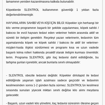
tamamının yeniden kazanılmasına katkıda bulunabilir.
Köpeklerde SLENTROL kullanımının güvenliği 1 yıldan fazla
değerlendirilmemiştir.
HAYVANLARIN SAHİBİ VEYA KİŞİ İÇİN BİLGİ: Köpekler için herhangi bir
kilo verme programının başarılı bir şekilde uygulanması, köpek sahibi /
bakıcısı ile evcil hayvanı tedavi eden veteriner hekim arasında aktif ve
sürekli bir iletişim gerektirir. Reçeteyi yazan veterinerin, tedavinin tüm
aşamalarında köpek ve köpek sahibi / bakıcısı ile aktif bir veteriner-
müşteri-hasta ilişkisi sürdürmesi ve programı kısa ve uzun vadede
başarılı kılma rolleri hakkında proaktif olarak iletişim kurması önemlidir.
terim. Programa SLENTROL gibi ilaç tedavisi dahil edildiğinde, bu
tartışma şunları içerebilir, ancak bunlarla sınırlı olmayabilir:
- SLENTROL obezite tedavisi değildir. Köpekler dirlotapid ile tedavi
edildiğinde yaşanan iştah azalması sadece geçicidir ve tedavinin
kesilmesinden sonra 1-2 günden fazla sürmez. SLENTROL'ün kesilmesi
sırasında sunulan yiyecek miktarı sınırlı değilse kilo alımı meydana
gelecektir.
- Başarılı, uzun vadeli kilo yönetimi, ilaç tedavisi süresinin ötesine geçen