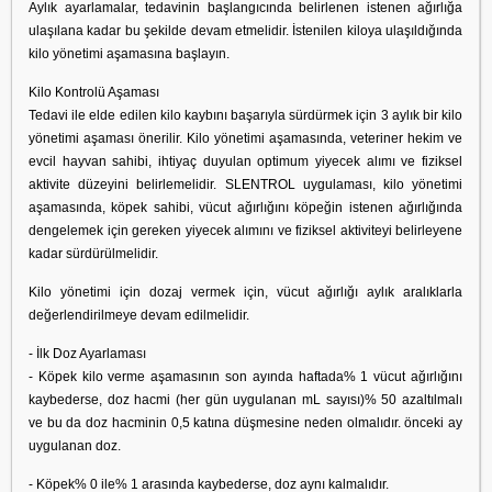
Aylık ayarlamalar, tedavinin başlangıcında belirlenen istenen ağırlığa
ulaşılana kadar bu şekilde devam etmelidir. İstenilen kiloya ulaşıldığında
kilo yönetimi aşamasına başlayın.
Kilo Kontrolü Aşaması
Tedavi ile elde edilen kilo kaybını başarıyla sürdürmek için 3 aylık bir kilo
yönetimi aşaması önerilir. Kilo yönetimi aşamasında, veteriner hekim ve
evcil hayvan sahibi, ihtiyaç duyulan optimum yiyecek alımı ve fiziksel
aktivite düzeyini belirlemelidir. SLENTROL uygulaması, kilo yönetimi
aşamasında, köpek sahibi, vücut ağırlığını köpeğin istenen ağırlığında
dengelemek için gereken yiyecek alımını ve fiziksel aktiviteyi belirleyene
kadar sürdürülmelidir.
Kilo yönetimi için dozaj vermek için, vücut ağırlığı aylık aralıklarla
değerlendirilmeye devam edilmelidir.
- İlk Doz Ayarlaması
- Köpek kilo verme aşamasının son ayında haftada% 1 vücut ağırlığını
kaybederse, doz hacmi (her gün uygulanan mL sayısı)% 50 azaltılmalı
ve bu da doz hacminin 0,5 katına düşmesine neden olmalıdır. önceki ay
uygulanan doz.
- Köpek% 0 ile% 1 arasında kaybederse, doz aynı kalmalıdır.