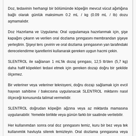
Doz, tedavinin herhangi bir bölümünde köpeğin mevcut vücut ağırlığına
bağlı olarak günlük maksimum 0.2 mL / kg (0.09 mL / lb) dozu
aşmamalıdır.
Doz Hazırlama ve Uygulama: Oral uygulamaya hazırlanmak için, şişe
kapağını çıkarın ve verilen oral dozlama şırıngasını membrandan şişeye
yerleştirin. Şişeyi ters çevirin ve oral dozlama şırıngasının yan tarafındaki
derecelendirme işaretlerini kullanarak gereken uygun hacmi çekin.
SLENTROL ile sağlanan 1 mL'lik dozaj şırıngası, 12,5 lb'den (5,7 kg)
daha hafif köpekleri tedavi etmek için gereken dozajı doğru bir şekilde
ölçemez.
Bir veteriner veya veteriner teknisyeni, doğru dozajı sağlamak için evcil
hayvan sahibine / bakıcısına uygulanacak SLENTROL miktarını nasıl
ölçeceği konusunda talimat vermelidir.
SLENTROL doğrudan köpeğin ağzına veya az miktarda mamasına
uygulanabilir. Yemekle birlikte veya günün farklı bir saatinde verilebilir.
Her kullanımdan sonra oral doz şırıngasını temiz, kuru bir bez veya tek
kullanımlık havluyla silerek temizleyin. Oral dozlama şırıngasına veya