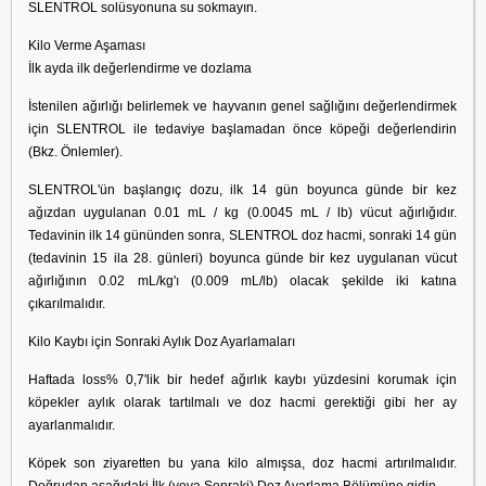
SLENTROL solüsyonuna su sokmayın.
Kilo Verme Aşaması
İlk ayda ilk değerlendirme ve dozlama
İstenilen ağırlığı belirlemek ve hayvanın genel sağlığını değerlendirmek
için SLENTROL ile tedaviye başlamadan önce köpeği değerlendirin
(Bkz. Önlemler).
SLENTROL'ün başlangıç ​​dozu, ilk 14 gün boyunca günde bir kez
ağızdan uygulanan 0.01 mL / kg (0.0045 mL / lb) vücut ağırlığıdır.
Tedavinin ilk 14 gününden sonra, SLENTROL doz hacmi, sonraki 14 gün
(tedavinin 15 ila 28. günleri) boyunca günde bir kez uygulanan vücut
ağırlığının 0.02 mL/kg'ı (0.009 mL/lb) olacak şekilde iki katına
çıkarılmalıdır.
Kilo Kaybı için Sonraki Aylık Doz Ayarlamaları
Haftada loss% 0,7'lik bir hedef ağırlık kaybı yüzdesini korumak için
köpekler aylık olarak tartılmalı ve doz hacmi gerektiği gibi her ay
ayarlanmalıdır.
Köpek son ziyaretten bu yana kilo almışsa, doz hacmi artırılmalıdır.