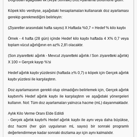
Doğrudan aşağıdaki İlk (veya Sonraki) Doz Ayarlama Bölümüne gidin.
Köpek kilo verdiyse, aşağıdaki hesaplamaları kullanarak doz ayarlaması
gerekip gerekmediğini belirleyin:
(Ziyaretler arasındaki hafta sayısı) X Haftada %0,7 = Hedef % kilo kaybı
Örnek - 4 hafta (28 gün) içinde Hedef kilo kaybı haftada 4 X% 0,7 veya
toplam vücut ağırlığının en az% 2,8'i olacaktır.
(Son ziyaretteki ağırlık - Mevcut ziyaretteki ağırlık / Son ziyaretteki ağırlık)
X 100 = Gerçek kayıp %'si
Hedef ağırlık kaybı yüzdesini (haftada ≥% 0,7) o köpek için Gerçek ağırlık
kaybı yüzdesi ile karşılaştırın.
Doz ayarlamasının gerekli olup olmadığını belirlemek için, Gerçek ağırlık
kaybını% Hedef ağırlık kaybı ile karşılaştırın ve aşağıdaki yönergeleri
kullanın. Not: Tüm doz ayarlamaları yalnızca hacme (mL) dayanmaktadır.
Aylık Kilo Verme Oranı Elde Edildi
- Gerçek ağırlık kaybı% Hedef ağırlık kaybı ile aynı veya daha büyükse,
doz hacmi (her gün uygulanan mL sayısı) bir sonraki programlı
değerlendirmeye kadar sonraki dozlama ayı için aynı kalmalıdır.