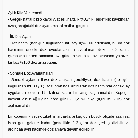
Aylık Kilo Verilemedi
- Gerçek haftalık kilo kaybı yüzdesi, haftalık %0,7'lik Hedef kilo kaybından
azsa, aşağıdaki doz ayarlama talimatları geçerlidir:
- İlk Doz Ayarı
- Doz hacmi (her gün uygulanan mL sayısı)% 100 artırılmalı, bu da doz
hacminin önceki doz uygulamasında uygulanan dozun 2,0 katına
çıkmasına neden olmalıdır. 14. günden sonra tedavi sırasında yalnızca
bir kez %100 doz artışı yapın.
- Sonraki Doz Ayarlamaları
- Sonraki aylarda ilave doz artışları gerekliyse, doz hacmi (her gün
uygulanan mL sayısı) %50 oranında artırılarak doz hacminde önceki ay
uygulanan dozun 1.5 katına kadar bir artış sağlanmalıdır. Köpeğin
mevcut vücut ağırlığına göre günlük 0,2 mL / kg (0,09 mL / lb) doz
aşılmamalıdır.
Bir köpeğin yiyecek tüketimi art arda birkaç gün büyük ölçüde azalırsa,
iştah geri gelene kadar (genellikle 1-2 gün) doz geri çekilebilir ve
ardından aynı hacimde dozlamaya devam edilebilir.