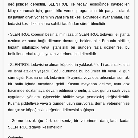
değişiklikler gerektirir. SLENTROL ile tedavi edildiğinde kaybedilen
kiloyu korumak için, genel kilo verme programının bir parçası olarak
başlatılan diyet yönetiminin yanı sıra fiziksel aktivitedeki ayarlamalar, ilaç
tedavisi kesildikten sonra sahibi tarafından sürdürülmelidir.
- SLENTROL köpeğin besin alımını azaltır. SLENTROL tedavisi ile iştahta
azalma ve buna bağlı dilenme davranışı beklenebilir. Bununla birlikte,
toplam iştahsızlık veya iştahsızlık bir günden fazla gözlenirse, bu
belirtiler derhal reçete yazan veterinere bildirilmelidir.
- SLENTROL tedavisine alınan köpeklerin yaklaşık 4'te 1'i ara sıra kusma
ve ishal atakları yaşadı. Çoğu durumda bu bölümler bir veya iki gün
sürmüştür. Kusma en sık tedavinin ilk ayında veya doz artışından sonraki
bir hafta içinde meydana geldi. Kusma meydana gelirse, aynı doz
hacminde dozlamaya devam edilmesi önerilir, ancak günün saati veya
uygulama yöntemi (yiyecekle birlikte veya yemeksiz) değiştirilebilir.
Kusma şiddetliyse veya 2 günden uzun sürüyorsa, derhal veterinerinize
danışın ve köpeğinizin değerlendirilmesini sağlayın.
- Görme bozukluğu fark ederseniz, bir veterinere danışılana kadar
SLENTROL tedavisi kesilmelidir.