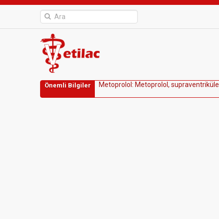
M
e
t
o
p
r
o
l
o
l
:
M
e
t
o
p
r
o
l
o
l
,
s
u
p
r
a
v
e
n
t
r
i
k
ü
l
e
Önemli Bilgiler