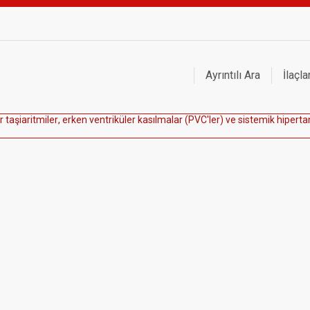
Ayrıntılı Ara
İlaçla
r
t
a
ş
i
a
r
i
t
m
i
l
e
r
,
e
r
k
e
n
v
e
n
t
r
i
k
ü
l
e
r
k
a
s
ı
l
m
a
l
a
r
(
P
V
C
'
l
e
r
)
v
e
s
i
s
t
e
m
i
k
h
i
p
e
r
t
a