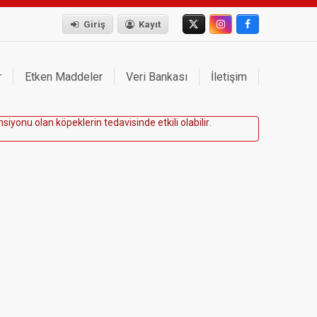
Giriş
Kayıt
r
Etken Maddeler
Veri Bankası
İletişim
n
s
i
y
o
n
u
o
l
a
n
k
ö
p
e
k
l
e
r
i
n
t
e
d
a
v
i
s
i
n
d
e
e
t
k
i
l
i
o
l
a
b
i
l
i
r
.