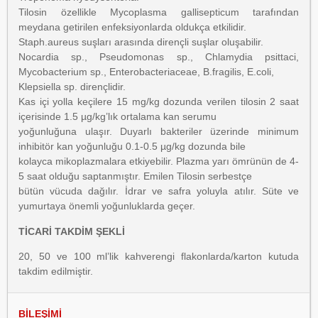
Tilosin özellikle Mycoplasma gallisepticum tarafından
meydana getirilen enfeksiyonlarda oldukça etkilidir.
Staph.aureus suşları arasında dirençli suşlar oluşabilir.
Nocardia sp., Pseudomonas sp., Chlamydia psittaci,
Mycobacterium sp., Enterobacteriaceae, B.fragilis, E.coli,
Klepsiella sp. dirençlidir.
Kas içi yolla keçilere 15 mg/kg dozunda verilen tilosin 2 saat
içerisinde 1.5 µg/kg’lık ortalama kan serumu
yoğunluğuna ulaşır. Duyarlı bakteriler üzerinde minimum
inhibitör kan yoğunluğu 0.1-0.5 µg/kg dozunda bile
kolayca mikoplazmalara etkiyebilir. Plazma yarı ömrünün de 4-
5 saat olduğu saptanmıştır. Emilen Tilosin serbestçe
bütün vücuda dağılır. İdrar ve safra yoluyla atılır. Süte ve
yumurtaya önemli yoğunluklarda geçer.
TİCARİ TAKDİM ŞEKLİ
20, 50 ve 100 ml’lik kahverengi flakonlarda/karton kutuda
takdim edilmiştir.
BİLEŞİMİ