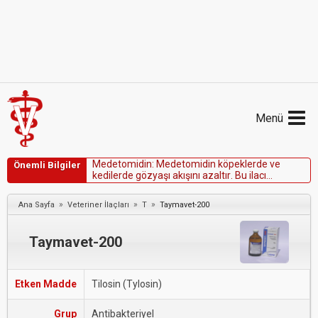
Menü
M
e
d
e
t
o
m
i
d
i
n
:
M
e
d
e
t
o
m
i
d
i
n
k
ö
p
e
k
l
e
r
d
e
v
e
Önemli Bilgiler
k
e
d
i
l
e
r
d
e
g
ö
z
y
a
ş
ı
a
k
ı
ş
ı
n
ı
a
z
a
l
t
ı
r
.
B
u
i
l
a
c
ı
k
u
l
l
a
n
ı
r
k
e
n
g
ö
z
l
e
r
i
k
o
r
u
m
a
k
i
ç
i
n
o
f
t
a
l
m
i
k
m
e
r
h
e
m
k
u
l
l
a
n
ı
l
m
a
l
ı
d
ı
r
.
»
»
»
Ana Sayfa
Veteriner İlaçları
T
Taymavet-200
Taymavet-200
Etken Madde
Tilosin (Tylosin)
Grup
Antibakteriyel