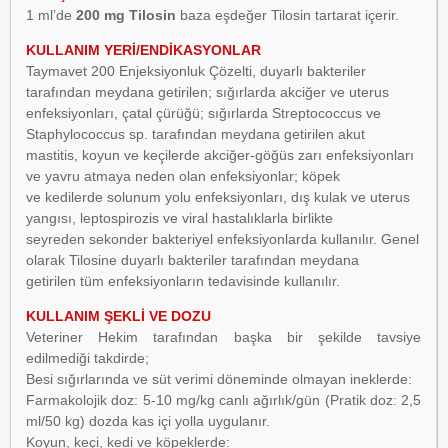
1 ml’de
200 mg Tilosin
baza eşdeğer Tilosin tartarat içerir.
KULLANIM YERİ/ENDİKASYONLAR
Taymavet 200 Enjeksiyonluk Çözelti, duyarlı bakteriler
tarafından meydana getirilen; sığırlarda akciğer ve uterus
enfeksiyonları, çatal çürüğü; sığırlarda Streptococcus ve
Staphylococcus sp. tarafından meydana getirilen akut
mastitis, koyun ve keçilerde akciğer-göğüs zarı enfeksiyonları
ve yavru atmaya neden olan enfeksiyonlar; köpek
ve kedilerde solunum yolu enfeksiyonları, dış kulak ve uterus
yangısı, leptospirozis ve viral hastalıklarla birlikte
seyreden sekonder bakteriyel enfeksiyonlarda kullanılır. Genel
olarak Tilosine duyarlı bakteriler tarafından meydana
getirilen tüm enfeksiyonların tedavisinde kullanılır.
KULLANIM ŞEKLİ VE DOZU
Veteriner Hekim tarafından başka bir şekilde tavsiye
edilmediği takdirde;
Besi sığırlarında ve süt verimi döneminde olmayan ineklerde:
Farmakolojik doz: 5-10 mg/kg canlı ağırlık/gün (Pratik doz: 2,5
ml/50 kg) dozda kas içi yolla uygulanır.
Koyun, keçi, kedi ve köpeklerde: