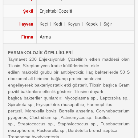
Şekil
Enjektabl Çözelti
Hayvan
Keçi
|
Kedi
|
Koyun
|
Köpek
|
Sığır
Firma
Arma
FARMAKOLOJİK ÖZELLİKLERİ
Taymavet 200 Enjeksiyonluk Çözeltinin etken maddesi olan
Tilosin, Streptomyces fradie kültürlerinden elde
edilen makrolid grubu bir antibiyotiktir. İlaç bakterilerde 50 S
ribozomal alt birimine bağlanıp protein sentezini
engelleyerek bakteriyostatik etki gösterir. Tilosin başlıca Gram
pozitif bakterilere etkinlik gösterir. Tilosine duyarlı
başlıca bakteriler şunlardır: Mycoplasma sp., Leptospira sp.,
Spiroketa sp., Erysipelotrix rhusopathie, Haemophilus
pertusii, Morexella bovis, Borrelia anserina, Corynebacterium
pyogenes, Clostridium sp., Actinomyces sp., Bacillus
sp., Streptococcus sp., Staphylococcus sp., Fusobacterium
necrophorum, Pasteurella sp., Bordetella bronchiseptica,
Treponema hyodysenteria.