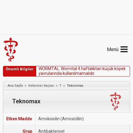
Menü
W
O
R
M
T
A
L
:
W
o
r
m
t
a
l
4
h
a
f
t
a
l
ı
k
t
a
n
k
ü
ç
ü
k
k
ö
p
e
k
Önemli Bilgiler
y
a
v
r
u
l
a
r
ı
n
d
a
k
u
l
l
a
n
ı
l
m
a
m
a
l
ı
d
ı
r
.
»
»
»
Ana Sayfa
Veteriner İlaçları
T
Teknomax
Teknomax
Etken Madde
Amoksisilin (Amoxicillin)
Grup
Antibakteriyel