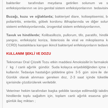
bakteriler tarafından meydana getirilen solunum ve si
enfeksiyonlarının ve üro-genital sistem enfeksiyonlarının tedavisind
Buzağı, kuzu ve oğlaklarda;
bakteriyel diare, koliseptisemisi,
poliartritis, enteritis, göbek kordonu iltihaplarında ve diğer sol
sistemi enfeksiyonlarında, ürogenital sistem enfeksiyonlarının,
Tavuk ve hindilerde;
Kolibasillozis, pullorum, tifo, paratifo, hind
yangısı, enfeksiyöz koriza, listeriosis ile viral ve mikoplasma
CCRD) hastalıklara karışan ikincil bakteriyel enfeksiyonların tedavisi
KULLANIM ŞEKLİ VE DOZU
Teknomax Oral Çözelti Tozu etkin maddesi Amoksisilin’in farmako
/ kg / canlı ağırlık gündür. Suda kolayca eriyebildiğinden içme 
kullanılır. Tedaviye hastalığın şiddetine göre 3-5 gün süre ile de
Günlük olarak alınması gereken doz, 2-3 saat içinde tüketi
içerisinde çözdürülerek verilebilir.
Veteriner hekim tarafından başka şekilde tavsiye edilmediği takdir
hindilerde toplu sağaltım için, toplam canlı ağırlık esasına g
günlük ilaç miktarı ;