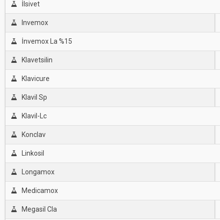
İlsivet
Invemox
İnvemox La %15
Klavetsilin
Klavicure
Klavil Sp
Klavil-Lc
Konclav
Linkosil
Longamox
Medicamox
Megasil Cla