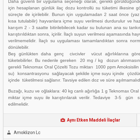
Daha güvenli bir uygulama seçeneği olarak, gerekli görüldüğünd
için hesaplanan günlük ilaç dozu kontrollü su tüketimi ilkesine gö
süreçte de içirilebilir. Bunun için uygulamadan 2 saat önce (ya
kısa tutulabilir) hayvanlara içme suyu verilmesi durdurulur ve haz
karışım 2 - 3 saatte bitirilebilecek kadar su bulunan ana su tankın
karıştırıldıktan sonra, içirilir. İlaçlı suyun verilmesi aşamasında ha
verilmemelidir. İlaçlı su uygulaması tamamlandıktan sonra nor
dönülebilir.
Beş günlükten daha genç civcivler vücut ağırlıklarına g
tüketebilirler. Bu nedenle gereken 20 mg / kg dozun alınmasını
gerekli Teknomax Oral Çözelti Tozu miktarı 1000 ppm Amoksisilin (
su) konsantrasyonu sağlayacak şekilde içme suyu içinde çözdürü
içinde tüketilmesi sağlanır. Tavsiye edilen doz ve süre aşılmamalıdı
Buzağı, kuzu ve oğlaklara: 40 kg canlı ağırlığa 1 g Teknomax Oral 
miktar içme suyu ile karıştırılarak verilir. Tedaviye 3-5 gün
edilmelidir.
Aynı Etken Maddeli İlaçlar
Amoklizon Lc