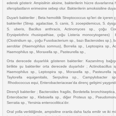
ederek gösterir. Ampisilnin aksine, bakterilerin hücre duvarlarına h
sferoplastların erimesine sebep olur. Bakterilerin amoksisiline duyarl
Duyarlı bakteriler ; Beta hemolitik Streptococcus sp’leri de içeren 
bakteriler (Strep. agalactiae, S. canis, S. zooepidemicus, S. dysga
S. uberis, Bacillus anthracis, Actinomyces sp., çoğu Cor
Erysipelothrix rhusiopathiae, çoğu Listeria monocytogenes) 
(Clostridium sp., çoğu Fusobacterium sp., bazı Bacteroides sp.), b
aeroblar (Haemophilus somnus), Borrelia sp., Leptospira sp., Act
Haemophilus sp., Moraxella sp., Pasteurella sp.,
Orta derecede duyarlılık gösteren bakteriler: Kazanılmış bağış
birlikte şu bakteriler orta derecede duyarlıdır ; Actinobacillus s
Haemophilus sp., Leptospira sp., Moraxella sp., Pasteurella sp
Taylorella equigenitalis, Serpulina sp., Campylobacter sp
Rhodococcus equi, Enterobacteriaceae’da direnç gelişimi yaygındı
Dirençli bakteriler ; Bacteroides fragilis, Bordetella bronchiseptica,
Enterobacter sp., Klebsiella sp., diğer Proteus sp., Pseudomo
Serratia sp., Yersinia enterocolitica’dır.
Oral yolla verildiğinde, ampisiline oranla daha fazla emilir ve iki 