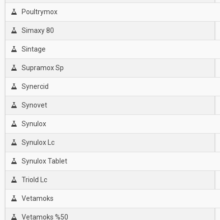
Poultrymox
Simaxy 80
Sintage
Supramox Sp
Synercid
Synovet
Synulox
Synulox Lc
Synulox Tablet
Triold Lc
Vetamoks
Vetamoks %50