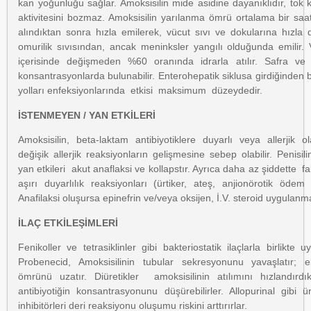
kan yoğunluğu sağlar. Amoksisilin mide asidine dayanıklıdır, tok 
aktivitesini bozmaz. Amoksisilin yarılanma ömrü ortalama bir saatt
alındıktan sonra hızla emilerek, vücut sıvı ve dokularına hızla d
omurilik sıvısından, ancak meninksler yangılı olduğunda emilir.
içerisinde değişmeden %60 oranında idrarla atılır. Safra ve
konsantrasyonlarda bulunabilir. Enterohepatik siklusa girdiğinden 
yolları enfeksiyonlarında etkisi maksimum düzeydedir.
İSTENMEYEN / YAN ETKİLERİ
Amoksisilin, beta-laktam antibiyotiklere duyarlı veya allerjik 
değişik allerjik reaksiyonların gelişmesine sebep olabilir. Penisil
yan etkileri akut anaflaksi ve kollapstır. Ayrıca daha az şiddette fa
aşırı duyarlılık reaksiyonları (ürtiker, ateş, anjionörotik ödem g
Anafilaksi oluşursa epinefrin ve/veya oksijen, İ.V. steroid uygulanma
İLAÇ ETKİLEŞİMLERİ
Fenikoller ve tetrasiklinler gibi bakteriostatik ilaçlarla birlikte 
Probenecid, Amoksisilinin tubular sekresyonunu yavaşlatır; e
ömrünü uzatır. Diüretikler amoksisilinin atılımını hızlandırdı
antibiyotiğin konsantrasyonunu düşürebilirler. Allopurinal gibi ü
inhibitörleri deri reaksiyonu oluşumu riskini arttırırlar.