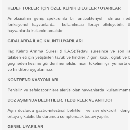
HEDEF TÜRLER İÇİN ÖZEL KLİNİK BİLGİLER / UYARILAR
Amoksisilinin geniş spektrumlu bir antibakteriyel olması n
fonksiyonel hayvanlarda kullanılması florayı etkileyebilir
hayvanlarda kullanılmamalıdır.
GIDALARDA İLAÇ KALINTI UYARILARI
İlaç Kalıntı Arınma Süresi (İ.K.A.S):Tedavi süresince ve son i
takiben eti için yetiştirilen tavuk ve hindiler 7 gün, kuzu, oğlak ve
geçmeden kesime gönderilmemelidir. İnsan tüketimi için yumurta e
ve hindilere uygulanmaz.
KONTRENDİKASYONLARI
Penisilin ve sefalosporinlere alerjisi olan hayvanlarda kullanılmamal
DOZ AŞIMINDA BELİRTİLER, TEDBİRLER VE ANTİDOT
Aşırı dozlarda gastro-intestinal belirtiler ve sıvı elektrolit den
ortaya çıkabilir. Bu durumda semptomatik tedavi yapılır.
GENEL UYARILAR