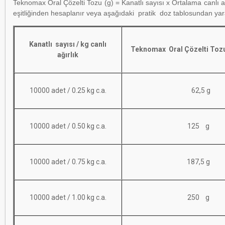
Teknomax Oral Çözelti Tozu (g) = Kanatlı sayısı x Ortalama canlı a
eşitliğinden hesaplanır veya aşağıdaki pratik doz tablosundan yarar
Kanatlı sayısı / kg canlı
Teknomax Oral Çözelti Tozu 
ağırlık
10000 adet / 0.25 kg c.a.
62,5 g
10000 adet / 0.50 kg c.a.
125 g
10000 adet / 0.75 kg c.a.
187,5 g
10000 adet / 1.00 kg c.a.
250 g