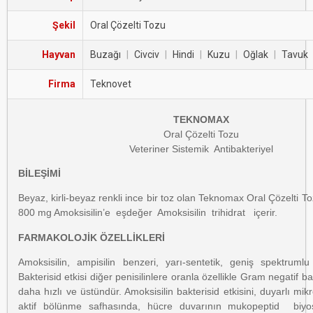
Şekil
Oral Çözelti Tozu
Hayvan
Buzağı
|
Civciv
|
Hindi
|
Kuzu
|
Oğlak
|
Tavuk
Firma
Teknovet
TEKNOMAX
Oral Çözelti Tozu
Veteriner Sistemik Antibakteriyel
BİLEŞİMİ
Beyaz, kirli-beyaz renkli ince bir toz olan Teknomax Oral Çözelti T
800 mg Amoksisilin’e eşdeğer Amoksisilin trihidrat içerir.
FARMAKOLOJİK ÖZELLİKLERİ
Amoksisilin, ampisilin benzeri, yarı-sentetik, geniş spektrumlu b
Bakterisid etkisi diğer penisilinlere oranla özellikle Gram negatif ba
daha hızlı ve üstündür. Amoksisilin bakterisid etkisini, duyarlı mi
aktif bölünme safhasında, hücre duvarının mukopeptid biyos