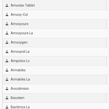
Amoxlav Tablet
Amoxy-Col
Amoxycure
Amoxycure La
Amoxygen
Amoxynil La
Ampiclox-Lc
Armaloks
Armaloks La
Avicolimisin
Bacolam
Bactimox La