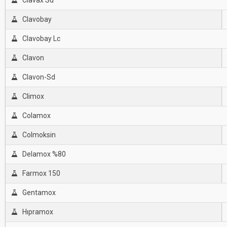
Clavax Sd
Clavobay
Clavobay Lc
Clavon
Clavon-Sd
Climox
Colamox
Colmoksin
Delamox %80
Farmox 150
Gentamox
Hıpramox