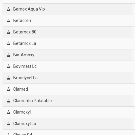
Bamox Aqua Vip
Betacolin
Betamox 80
Betamox La
Bio-Amoxy
Bovimast Lc
Brondycel La
Clamed
Clamentin Palatable
Clamoxyl
Clamoxyl La