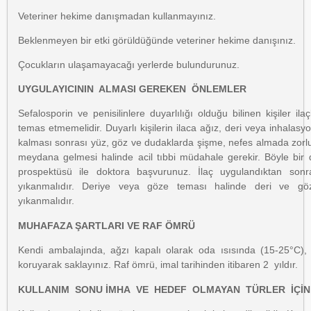
Veteriner hekime danışmadan kullanmayınız.
Beklenmeyen bir etki görüldüğünde veteriner hekime danışınız.
Çocukların ulaşamayacağı yerlerde bulundurunuz.
UYGULAYICININ ALMASI GEREKEN ÖNLEMLER
Sefalosporin ve penisilinlere duyarlılığı olduğu bilinen kişiler ilaç
temas etmemelidir. Duyarlı kişilerin ilaca ağız, deri veya inhalas
kalması sonrası yüz, göz ve dudaklarda şişme, nefes almada zorluk 
meydana gelmesi halinde acil tıbbi müdahale gerekir. Böyle bir
prospektüsü ile doktora başvurunuz. İlaç uygulandıktan sonr
yıkanmalıdır. Deriye veya göze teması halinde deri ve göz
yıkanmalıdır.
MUHAFAZA ŞARTLARI VE RAF ÖMRÜ
Kendi ambalajında, ağzı kapalı olarak oda ısısında (15-25°C),
koruyarak saklayınız. Raf ömrü, imal tarihinden itibaren 2 yıldır.
KULLANIM SONU İMHA VE HEDEF OLMAYAN TÜRLER İÇİN