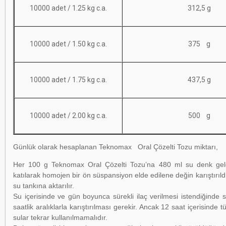
10000 adet / 1.25 kg c.a.
312,5 g
10000 adet / 1.50 kg c.a.
375 g
10000 adet / 1.75 kg c.a.
437,5 g
10000 adet / 2.00 kg c.a.
500 g
Günlük olarak hesaplanan Teknomax Oral Çözelti Tozu miktarı,
Her 100 g Teknomax Oral Çözelti Tozu’na 480 ml su denk gel
katılarak homojen bir ön süspansiyon elde edilene değin karıştırıl
su tankına aktarılır.
Su içerisinde ve gün boyunca sürekli ilaç verilmesi istendiğinde s
saatlik aralıklarla karıştırılması gerekir. Ancak 12 saat içerisinde t
sular tekrar kullanılmamalıdır.