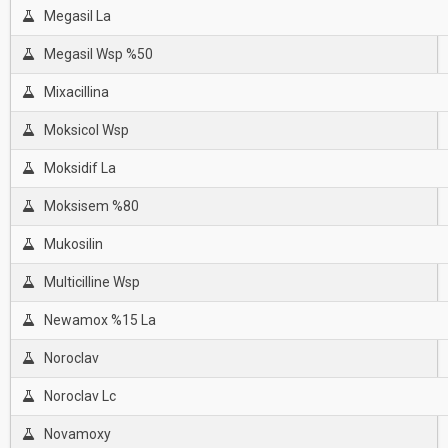
Megasil La
Megasil Wsp %50
Mixacillina
Moksicol Wsp
Moksidif La
Moksisem %80
Mukosilin
Multicilline Wsp
Newamox %15 La
Noroclav
Noroclav Lc
Novamoxy