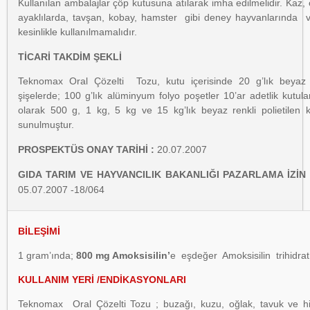
Kullanılan ambalajlar çöp kutusuna atılarak imha edilmelidir. Kaz,
ayaklılarda, tavşan, kobay, hamster gibi deney hayvanlarında v
kesinlikle kullanılmamalıdır.
TİCARİ TAKDİM ŞEKLİ
Teknomax Oral Çözelti Tozu, kutu içerisinde 20 g’lık beyaz re
şişelerde; 100 g’lık alüminyum folyo poşetler 10’ar adetlik kutu
olarak 500 g, 1 kg, 5 kg ve 15 kg’lık beyaz renkli polietilen 
sunulmuştur.
PROSPEKTÜS ONAY TARİHİ :
20.07.2007
GIDA TARIM VE HAYVANCILIK BAKANLIĞI PAZARLAMA İZİN 
05.07.2007 -18/064
BİLEŞİMİ
1 gram’ında;
800 mg Amoksisilin’
e eşdeğer Amoksisilin trihidrat
KULLANIM YERİ /ENDİKASYONLARI
Teknomax Oral Çözelti Tozu ; buzağı, kuzu, oğlak, tavuk ve hin