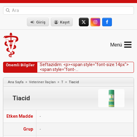
Giriş
Kayıt
Menü
S
e
f
t
a
z
i
d
i
m
:
<
p
>
<
s
p
a
n
s
t
y
l
e
=
"
f
o
n
t
-
s
i
z
e
:
1
4
p
x
"
>
Önemli Bilgiler
<
s
p
a
n
s
t
y
l
e
=
"
f
o
n
t
-
f
a
m
i
l
y
:
V
e
r
d
a
n
a
,
G
e
n
e
v
a
,
s
a
n
s
-
s
e
r
i
f
"
>
S
e
f
a
z
i
d
i
m
,
k
ö
p
e
k
l
e
r
,
k
e
d
i
l
e
r
,
t
a
y
l
a
r
v
e
s
ü
r
ü
n
g
e
n
l
e
r
d
e
d
a
h
i
l
»
»
»
Ana Sayfa
Veteriner İlaçları
T
Tiacid
o
l
m
a
k
ü
z
e
r
e
ç
e
ş
i
t
l
i
t
ü
r
l
e
r
d
e
c
i
d
d
i
,
d
u
y
a
r
l
ı
e
n
f
e
k
s
i
y
o
n
l
a
r
ı
n
t
e
d
a
v
i
s
Tiacid
Etken Madde
-
Grup
-