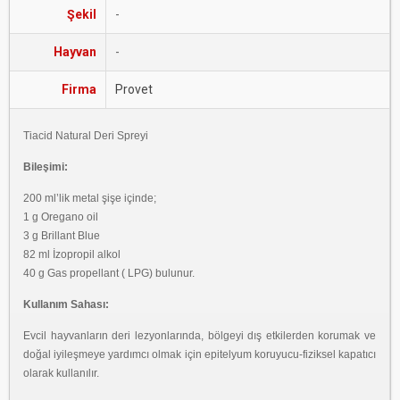
Şekil
-
Hayvan
-
Firma
Provet
Tiacid Natural Deri Spreyi
Bileşimi:
200 ml’lik metal şişe içinde;
1 g Oregano oil
3 g Brillant Blue
82 ml İzopropil alkol
40 g Gas propellant ( LPG) bulunur.
Kullanım Sahası:
Evcil hayvanların deri lezyonlarında, bölgeyi dış etkilerden korumak ve
doğal iyileşmeye yardımcı olmak için epitelyum koruyucu-fiziksel kapatıcı
olarak kullanılır.