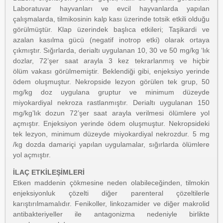
Laboratuvar hayvanları ve evcil hayvanlarda yapılan
çalışmalarda, tilmikosinin kalp kası üzerinde totsik etkili olduğu
görülmüştür. Klap üzerindek başlıca etkileri; Taşikardi ve
azalan kasılma gücü (negatif inotrop etki) olarak ortaya
çıkmıştır. Sığırlarda, derialtı uygulanan 10, 30 ve 50 mg/kg ‘lık
dozlar, 72’şer saat arayla 3 kez tekrarlanmış ve hiçbir
ölüm vakası görülmemiştir. Beklendiği gibi, enjeksiyo yerinde
ödem oluşmuştur. Nekropside lezyon görülen tek grup, 50
mg/kg doz uygulana gruptur ve minimum düzeyde
miyokardiyal nekroza rastlanmıştır. Derialtı uygulanan 150
mg/kg’lık dozun 72’şer saat arayla verilmesi ölümlere yol
açmıştır. Enjeksiyon yerinde ödem oluşmuştur. Nekropsideki
tek lezyon, minimum düzeyde miyokardiyal nekrozdur. 5 mg
/kg dozda damariçi yapılan uygulamalar, sığırlarda ölümlere
yol açmıştır.
İLAÇ ETKİLEŞİMLERİ
Etken maddenin çökmesine neden olabileceğinden, tilmokin
enjeksiyonluk çözelti diğer parenteral çözeltilerle
karıştırılmamalıdır. Fenikoller, linkozamider ve diğer makrolid
antibakteriyeller ile antagonizma nedeniyle birlikte