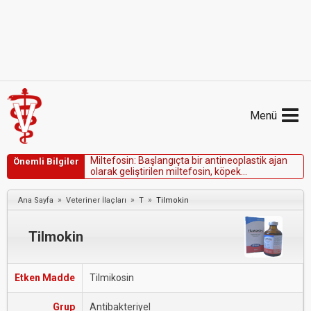
Menü
M
i
l
t
e
f
o
s
i
n
:
B
a
ş
l
a
n
g
ı
ç
t
a
b
i
r
a
n
t
i
n
e
o
p
l
a
s
t
i
k
a
j
a
n
Önemli Bilgiler
o
l
a
r
a
k
g
e
l
i
ş
t
i
r
i
l
e
n
m
i
l
t
e
f
o
s
i
n
,
k
ö
p
e
k
l
e
i
s
h
m
a
n
i
a
s
i
s
i
n
i
t
e
d
a
v
i
e
t
m
e
k
i
ç
i
n
t
e
k
b
a
ş
ı
n
a
v
e
y
a
a
l
l
o
p
u
r
i
n
o
l
i
l
e
b
i
r
l
i
k
t
e
k
u
l
l
a
n
ı
l
a
b
i
l
i
r
.
»
»
»
Ana Sayfa
Veteriner İlaçları
T
Tilmokin
Tilmokin
Etken Madde
Tilmikosin
Grup
Antibakteriyel