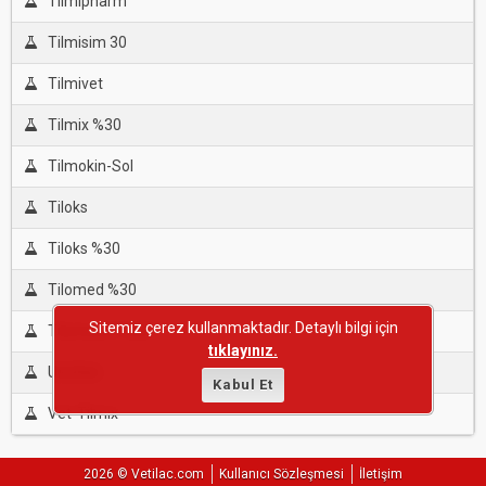
Tilmipharm
Tilmisim 30
Tilmivet
Tilmix %30
Tilmokin-Sol
Tiloks
Tiloks %30
Tilomed %30
Sitemiz çerez kullanmaktadır. Detaylı bilgi için
Tilomed-E %30
tıklayınız.
Unofen
Kabul Et
Vet-Tilmix
2026 © Vetilac.com
Kullanıcı Sözleşmesi
İletişim