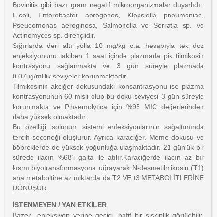
Bovinitis gibi bazı gram negatif mikroorganizmalar duyarlıdır.
E.coli, Enterobacter aerogenes, Klepsiella pneumoniae,
Pseudomonas aeroginosa, Salmonella ve Serratia sp. ve
Actinomyces sp. dirençlidir.
Sığırlarda deri altı yolla 10 mg/kg c.a. hesabıyla tek doz
enjeksiyonunu takiben 1 saat içinde plazmada pik tilmikosin
kontrasyonu sağlanmakta ve 3 gün süreyle plazmada
0.07ug/ml’lik seviyeler korunmaktadır.
Tilmikosinin akciğer dokusundaki konsantrasyonu ise plazma
kontrasyonunun 60 misli olup bu doku seviyesi 3 gün süreyle
korunmakta ve P.haemolytica için %95 MIC değerlerinden
daha yüksek olmaktadır.
Bu özelliği, solunum sistemi enfeksiyonlarının sağaltımında
tercih seçeneği oluşturur. Ayrıca karaciğer, Meme dokusu ve
böbreklerde de yüksek yoğunluğa ulaşmaktadır. 21 günlük bir
sürede ilacın %68’i gaita ile atılır.Karaciğerde ilacın az bır
kısmı biyotransformasyona uğrayarak N-desmetilmikosin (T1)
ana metaboltine az miktarda da T2 VE t3 METABOLİTLERİNE
DÖNÜŞÜR.
İSTENMEYEN / YAN ETKİLER
Bazen, enjeksiyon yerine geçici, hafif bir şişkinlik görülebilir.