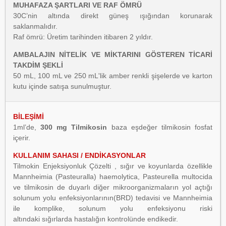
MUHAFAZA ŞARTLARI VE RAF ÖMRÜ
30C’nin altında direkt güneş ışığından korunarak
saklanmalıdır.
Raf ömrü: Üretim tarihinden itibaren 2 yıldır.
AMBALAJIN NİTELİK VE MİKTARINI GÖSTEREN TİCARİ
TAKDİM ŞEKLİ
50 mL, 100 mL ve 250 mL'lik amber renkli şişelerde ve karton
kutu içinde satışa sunulmuştur.
BİLEŞİMİ
1ml’de,
300 mg Tilmikosin
baza eşdeğer tilmikosin fosfat
içerir.
KULLANIM SAHASI / ENDİKASYONLAR
Tilmokin Enjeksiyonluk Çözelti , sığır ve koyunlarda özellikle
Mannheimia (Pasteuralla) haemolytica,
Pasteurella multocida
ve tilmikosin de duyarlı diğer mikroorganizmaların yol açtığı
solunum yolu
enfeksiyonlarının(BRD) tedavisi ve Mannheimia
ile komplike, solunum yolu enfeksiyonu riski
altındaki
sığırlarda hastalığın kontrolünde endikedir.