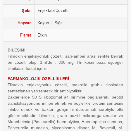
Şekil
Enjektabl Çözelti
Hayvan
Koyun
|
Sığır
Firma
Etkin
BİLEŞİMİ
Tilmokin enjeksiyonluk çözelti, sarı-amber arası renkte berrak
bir çözelti olup, 1ml’de , 300 mg Tilmikosin baza eşdeğer
tilmikosin fosfat içerir.
FARMAKOLOJİK ÖZELLİKLERİ
Tilmokin enjeksiyonluk çözelti, makrolid grubu tilosinden
sentezlenen yarısentetik bir antibiyotiktir.
Bakterilerde 50 S ribozomal alt birimine bağlanarak, peptid
translokasyonunu inhibe etmek ve böylelikle protein sentesini
inhibe etmek ve bakteri gelişimini durdurmak suretiyle etki
göstermektedir. Tilmokin, gram pozitif mikroorganzmalar ve
Mannheimia (Pasteurella) haemolytica, Haemophilus sumnus,
Pasteurella mutocida, Mycoplasma dispar, M. Bovoculi, M.