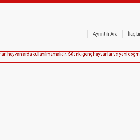
Ayrıntılı Ara
İlaçla
n
a
n
h
a
y
v
a
n
l
a
r
d
a
k
u
l
l
a
n
ı
l
m
a
m
a
l
ı
d
ı
r
.
S
ü
t
ı
r
k
ı
g
e
n
ç
h
a
y
v
a
n
l
a
r
v
e
y
e
n
i
d
o
ğ
m