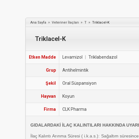
»
»
»
Ana Sayfa
Veteriner İlaçları
T
Triklacel-K
Triklacel-K
Etken Madde
Levamizol
|
Triklabendazol
Grup
Antihelmintik
Şekil
Oral Süspansiyon
Hayvan
Koyun
Firma
CLK Pharma
GIDALARDAKİ İLAÇ KALINTILARI HAKKINDA UYAR
İlaç Kalıntı Arınma Süresi ( i.k.a.s.): Sağaltım süresin