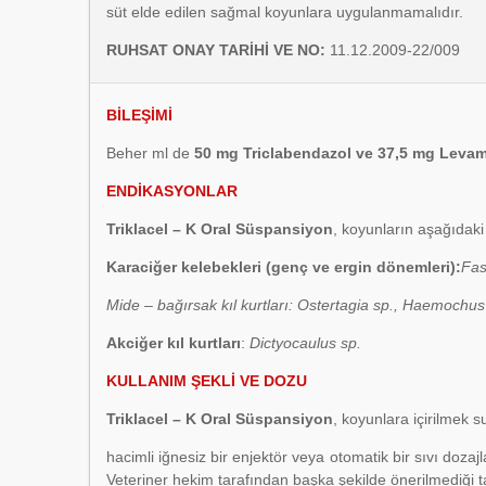
süt elde edilen sağmal koyunlara uygulanmamalıdır.
RUHSAT ONAY TARİHİ VE NO:
11.12.2009-22/009
BİLEŞİMİ
Beher ml de
50 mg Triclabendazol ve 37,5 mg Levam
ENDİKASYONLAR
Triklacel – K Oral Süspansiyon
, koyunların aşağıdaki 
Karaciğer kelebekleri (genç ve ergin dönemleri):
Fas
Mide – bağırsak kıl kurtları: Ostertagia sp., Haemoch
Akciğer kıl kurtları
:
Dictyocaulus sp.
KULLANIM ŞEKLİ VE DOZU
Triklacel – K Oral Süspansiyon
, koyunlara içirilmek s
hacimli iğnesiz bir enjektör veya otomatik bir sıvı doza
Veteriner hekim tarafından başka şekilde önerilmediği t