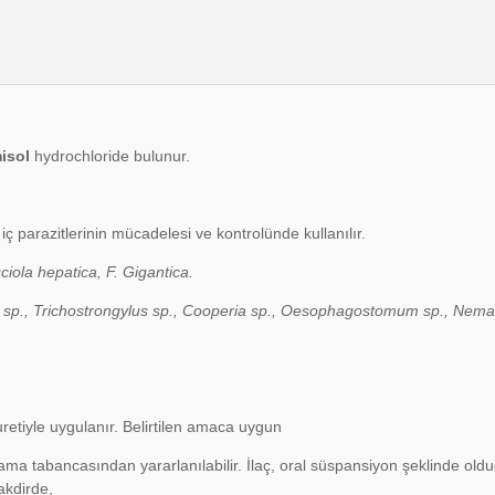
isol
hydrochloride bulunur.
iç parazitlerinin mücadelesi ve kontrolünde kullanılır.
ciola hepatica, F. Gigantica.
us sp., Trichostrongylus sp., Cooperia sp., Oesophagostomum sp., Nema
uretiyle uygulanır. Belirtilen amaca uygun
jlama tabancasından yararlanılabilir. İlaç, oral süspansiyon şeklinde ol
akdirde,