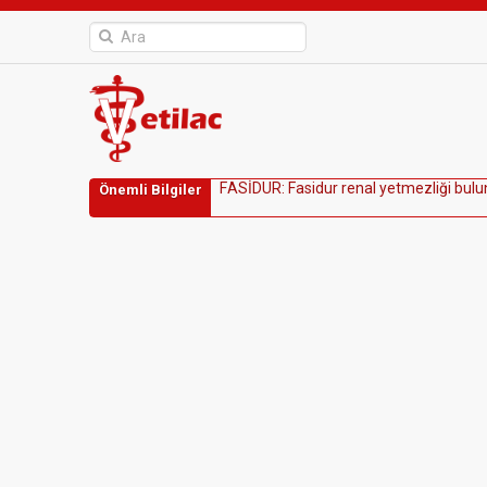
F
A
S
İ
D
U
R
:
F
a
s
i
d
u
r
r
e
n
a
l
y
e
t
m
e
z
l
i
ğ
i
b
u
l
u
Önemli Bilgiler