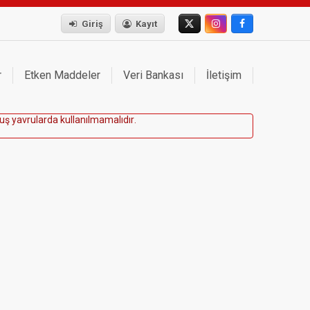
Giriş
Kayıt
r
Etken Maddeler
Veri Bankası
İletişim
u
ş
y
a
v
r
u
l
a
r
d
a
k
u
l
l
a
n
ı
l
m
a
m
a
l
ı
d
ı
r
.