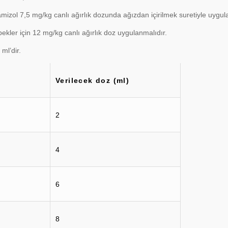
izol 7,5 mg/kg canlı ağırlık dozunda ağızdan içirilmek suretiyle uygula
ekler için 12 mg/kg canlı ağırlık doz uygulanmalıdır.
ml’dir.
Verilecek doz (ml)
2
4
6
8